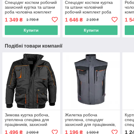
Спецодяг костюм робочий
Спецодяг костюм куртка
Робо
захисний куртка та штани
та штани чоловічий
чоло
роба чоловіча комплект
робочий комплект роба
комп
спецівки польша reis
захисна спецівка польша
напі
1 349
1 646
1 5
₴
₴
1 799 ₴
2 199 ₴
foreco
уніф
захи
Купити
Купити
Подібні товари компанії
Зимова куртка робоча,
Жилетка робоча
Курт
утеплена спецівка для
утеплена, спецодяг
спец
працівників, захисний
захисний для працівників,
спец
спецодяг, роба чоловіча
жилет зимовий з
уні
1 496
1 196
1 2
₴
₴
2 099 ₴
1 599 ₴