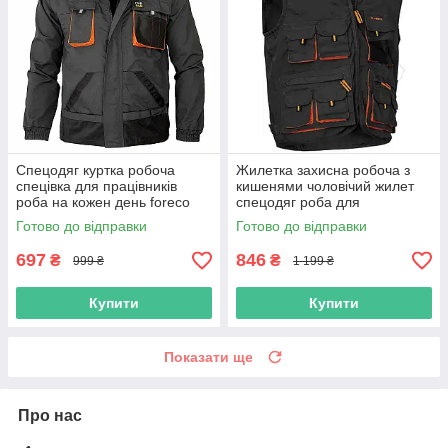
Спецодяг куртка робоча
Жилетка захисна робоча з
спецівка для працівників
кишенями чоловічий жилет
роба на кожен день foreco
спецодяг роба для
польша reis
працівників уніформа польша
Готово до відправки
Готово до відправки
697
846
₴
₴
999 ₴
1 199 ₴
Купити
Купити
Показати ще
Про нас