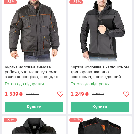
–31%
–31%
Куртка чоловіча зимова
Куртка чоловіча з капюшоном
робоча, утеплена курточка
тришарова тканина
захисна спецівка, спецодяг
софтшелл, повсякденний
роба уніформа, польша reis
сірий спецодяг на кожен
Готово до відправки
Готово до відправки
день, Softshell Reis
1 589
1 249
₴
₴
2 299 ₴
1 799 ₴
Купити
Купити
–30%
–29%