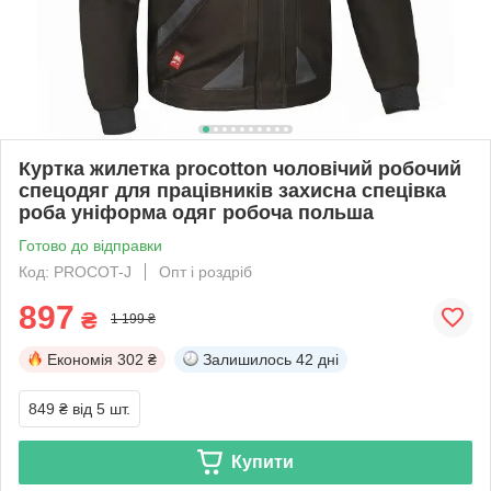
Куртка жилетка procotton чоловічий робочий
спецодяг для працівників захисна спецівка
роба уніформа одяг робоча польша
Готово до відправки
Код: PROCOT-J
Опт і роздріб
897
₴
1 199 ₴
Економія
302 ₴
Залишилось
42 дні
849 ₴
від 5 шт.
Купити