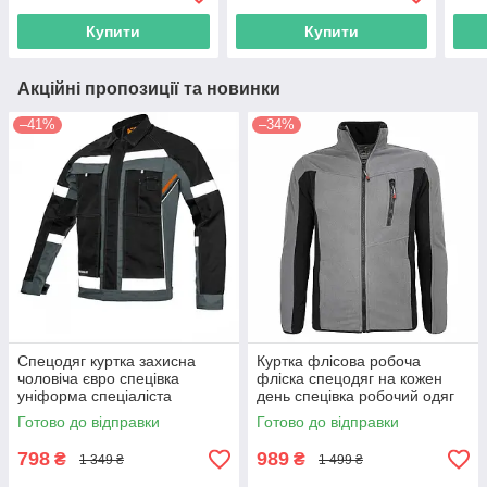
уніформа, польша
кишенями, чоловічий,
польша
Купити
Купити
Акційні пропозиції та новинки
–41%
–34%
Спецодяг куртка захисна
Куртка флісова робоча
чоловіча євро спецівка
фліска спецодяг на кожен
уніформа спеціаліста
день спецівка робочий одяг
курточка для робіт роба
reis польша polar twin
Готово до відправки
Готово до відправки
польша
798
989
₴
₴
1 349 ₴
1 499 ₴