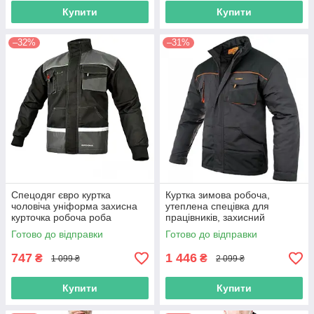
Купити
Купити
–32%
–31%
Спецодяг євро куртка
Куртка зимова робоча,
чоловіча уніформа захисна
утеплена спецівка для
курточка робоча роба
працівників, захисний
універсальна спецівка для
спецодяг, роба чоловіча,
Готово до відправки
Готово до відправки
робіт польша
уніформа Classic польша
747
1 446
₴
₴
1 099 ₴
2 099 ₴
Купити
Купити