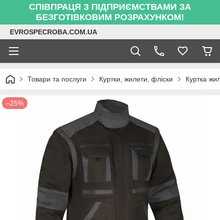
СПІВПРАЦЯ З ПІДПРИЄМСТВАМИ ЗА
БЕЗГОТІВКОВИМ РОЗРАХУНКОМ!
EVROSPECROBA.COM.UA
Товари та послуги
Куртки, жилети, фліски
Куртка жил
–25%