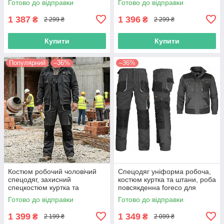
Готово до відправки
Готово до відправки
спецівка польша
1 387
1 396
₴
₴
2 299 ₴
2 299 ₴
Купити
Купити
Популярний
–36%
–36%
Костюм робочий чоловічий
Спецодяг уніформа робоча,
спецодяг, захисний
костюм куртка та штани, роба
спецкостюм куртка та
повсякденна foreco для
напівкомбінезон, польша reis
працівників, польша reis
Готово до відправки
Готово до відправки
1 399
1 349
₴
₴
2 199 ₴
2 099 ₴