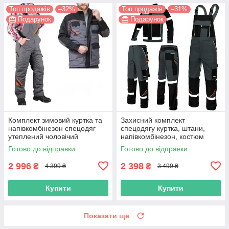
Топ продажів
–32%
Топ продажів
–31%
Подарунок
Подарунок
Комплект зимовий куртка та
Захисний комплект
напівкомбінезон спецодяг
спецодягу куртка, штани,
утеплений чоловічий
напівкомбінезон, костюм
захисний спец роба теплий
роба для робочих спецівка
Готово до відправки
Готово до відправки
робочий костюм
польша
2 996
2 398
₴
₴
4 399 ₴
3 499 ₴
Купити
Купити
Показати ще