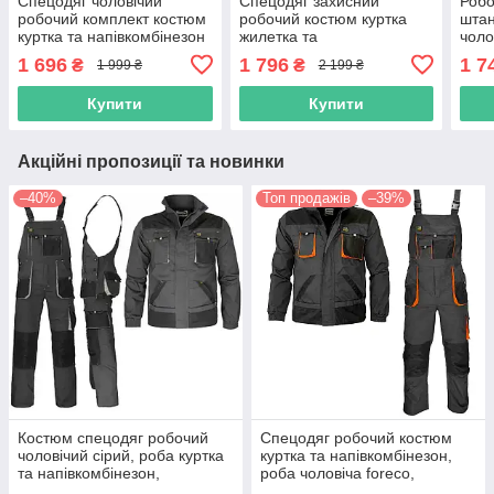
Спецодяг чоловічий
Спецодяг захисний
Робо
робочий комплект костюм
робочий костюм куртка
штан
куртка та напівкомбінезон
жилетка та
чоло
роба для працівників
напівкомбінезон чоловіча
прац
1 696
1 796
1 7
₴
₴
1 999 ₴
2 199 ₴
польша
роба для працівників
спец
procotton польша
Купити
Купити
Акційні пропозиції та новинки
–40%
Топ продажів
–39%
Костюм спецодяг робочий
Спецодяг робочий костюм
чоловічий сірий, роба куртка
куртка та напівкомбінезон,
та напівкомбінезон,
роба чоловіча foreco,
спеціальний захисний,
спецівка польша, reis