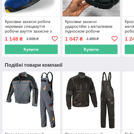
Кросівки захисні робочі
Кросівки захисні
Крос
черевики спецвзуття
ударостійкі з металевим
мета
робоче взуття захисне з
підноском робоче
робо
метал носком польша art
спецвзуття захисне міцне
демі
1 148
1 047
1 2
₴
₴
1 599 ₴
1 399 ₴
master
демісезонне
удар
Купити
Купити
Подібні товари компанії