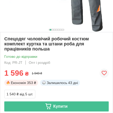
Спецодяг чоловічий робочий костюм
комплект куртка та штани роба для
працівників польша
Готово до відправки
Код: PR-JT
Опт і роздріб
1 596
₴
1 949 ₴
Економія
353 ₴
Залишилось
43 дні
1 540 ₴
від 5 шт.
Купити