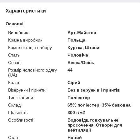
Характеристики
Основні
Виробник
Арт-Майстер
Країна виробник
Польща
Комплектація набору
Куртка, Штани
Стать
Чоловіча
Сезон
Весна/Осінь
Розмір чоловічого одягу
44
(UA)
Колір
Сірий
Візерунки і принти
Без візерунків і принтів
Тип тканини
Поліестер
Склад
65% поліестер, 35% бавовна
Щільність
300 г/м2
Особливості
Водовідштовхувальне
просочення, Отвори для
вентиляції
Стан
Новий