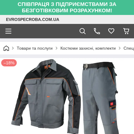
СПІВПРАЦЯ З ПІДПРИЄМСТВАМИ ЗА
БЕЗГОТІВКОВИМ РОЗРАХУНКОМ!
EVROSPECROBA.COM.UA
Товари та послуги
Костюми захисні, комплекти
Спец
–18%