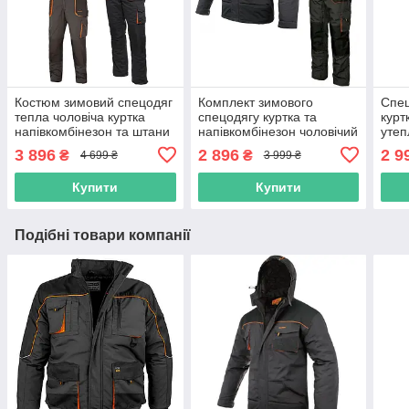
Костюм зимовий спецодяг
Комплект зимового
Спец
тепла чоловіча куртка
спецодягу куртка та
курт
напівкомбінезон та штани
напівкомбінезон чоловічий
утеп
утеплений захисний
теплий зимовий спецодяг,
захи
3 896
2 896
2 9
₴
₴
4 699 ₴
3 999 ₴
комплект роба польша
утеплена роба польша
пол
Купити
Купити
Подібні товари компанії