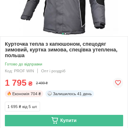
Курточка тепла з капюшоном, спецодяг
зимовий, куртка зимова, спецівка утеплена,
польша
Готово до відправки
Код: PROF WIN
Опт і роздріб
1 795
₴
2 499 ₴
Економія
704 ₴
Залишилось
41 день
1 695 ₴
від 5 шт.
Купити