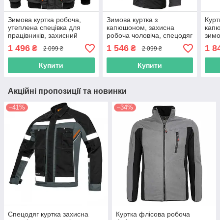
Зимова куртка робоча,
Зимова куртка з
Курт
утеплена спецівка для
капюшоном, захисна
капю
працівників, захисний
робоча чоловіча, спецодяг
зимо
спецодяг, роба чоловіча
повсякденний утеплений
повс
1 496
1 546
1 8
₴
₴
2 099 ₴
2 099 ₴
уніформа, польша
із щільної тканини,
утеп
польша
Купити
Купити
Акційні пропозиції та новинки
–41%
–34%
Спецодяг куртка захисна
Куртка флісова робоча