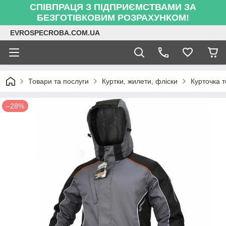
СПІВПРАЦЯ З ПІДПРИЄМСТВАМИ ЗА
БЕЗГОТІВКОВИМ РОЗРАХУНКОМ!
EVROSPECROBA.COM.UA
Товари та послуги
Куртки, жилети, фліски
Курточка 
–28%