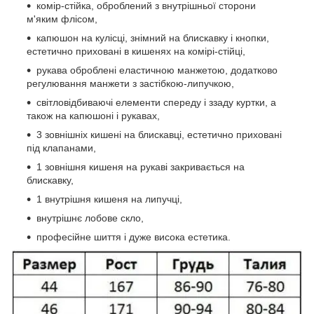
комір-стійка, оброблений з внутрішньої сторони
м'яким флісом,
капюшон на кулісці, знімний на блискавку і кнопки,
естетично приховані в кишенях на комірі-стійці,
рукава оброблені еластичною манжетою, додатково
регулювання манжети з застібкою-липучкою,
світловідбиваючі елементи спереду і ззаду куртки, а
також на капюшоні і рукавах,
3 зовнішніх кишені на блискавці, естетично приховані
під клапанами,
1 зовнішня кишеня на рукаві закривається на
блискавку,
1 внутрішня кишеня на липучці,
внутрішнє лобове скло,
професійне шиття і дуже висока естетика.