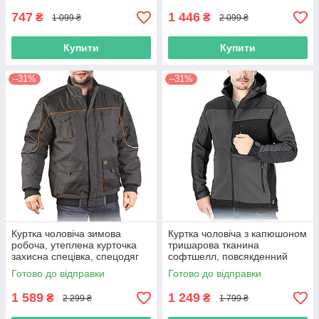
747
1 446
₴
₴
1 099 ₴
2 099 ₴
Купити
Купити
–31%
–31%
Куртка чоловіча зимова
Куртка чоловіча з капюшоном
робоча, утеплена курточка
тришарова тканина
захисна спецівка, спецодяг
софтшелл, повсякденний
роба уніформа, польша reis
сірий спецодяг на кожен
Готово до відправки
Готово до відправки
день, Softshell Reis
1 589
1 249
₴
₴
2 299 ₴
1 799 ₴