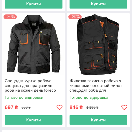
Купити
Купити
–30%
–29%
Спецодяг куртка робоча
Жилетка захисна робоча з
спецівка для працівників
кишенями чоловічий жилет
роба на кожен день foreco
спецодяг роба для
польша reis
працівників уніформа польша
Готово до відправки
Готово до відправки
697
846
₴
₴
999 ₴
1 199 ₴
Купити
Купити