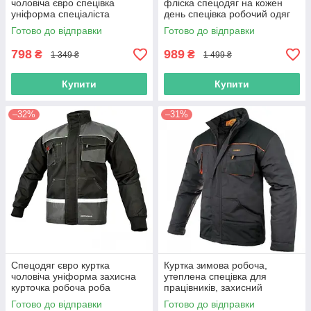
чоловіча євро спецівка
фліска спецодяг на кожен
уніформа спеціаліста
день спецівка робочий одяг
курточка для робіт роба
reis польша polar twin
Готово до відправки
Готово до відправки
польша
798
989
₴
₴
1 349 ₴
1 499 ₴
Купити
Купити
–32%
–31%
Спецодяг євро куртка
Куртка зимова робоча,
чоловіча уніформа захисна
утеплена спецівка для
курточка робоча роба
працівників, захисний
універсальна спецівка для
спецодяг, роба чоловіча,
Готово до відправки
Готово до відправки
робіт польша
уніформа Classic польша