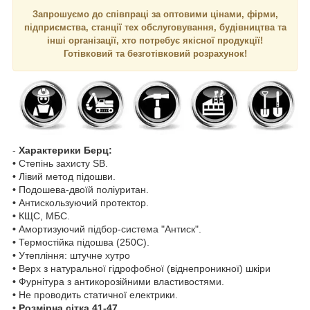
Запрошуємо до співпраці за оптовими цінами, фірми,
підприємства, станції тех обслуговування, будівництва та
інші організації, хто потребує якісної продукції!
Готівковий та безготівковий розрахунок!
-
Характерики Берц:
•
Степінь захисту SВ.
•
Лівий метод підошви.
•
Подошева-двоїй поліуритан.
•
Антискользуючий протектор.
•
КЩС, МБС.
•
Амортизуючий підбор-система "Антиск".
•
Термостійка підошва (250C).
•
Утепління: штучне хутро
•
Верх з натуральної гідрофобної (віднепроникної) шкіри
•
Фурнітура з антикорозійними властивостями.
•
Не проводить статичної електрики.
• Розмірна сітка 41-47