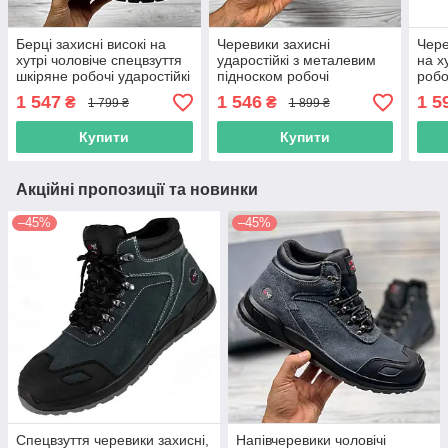
Берці захисні високі на
Черевики захисні
Чере
хутрі чоловіче спецвзуття
ударостійкі з металевим
на х
шкіряне робочі ударостійкі
підноском робочі
робо
міцні робоче взуття
антипрокольні спецвзуття
носк
1 547
1 546
1 5
₴
₴
1 799 ₴
1 899 ₴
польша reis
захисне демісезонне
удар
робоче взуття
Купити
Купити
Акційні пропозиції та новинки
–45%
–45%
Спецвзуття черевики захисні,
Напівчеревики чоловічі