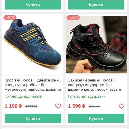
Купити
Купити
–40%
–39%
Кросівки чоловічі демісезонні,
Захисні черевики чоловічі,
спецвзуття робоче без
спецвзуття ударостійке
металевого підноска, шкіряне
шкіряне метал носок, взуття
захисне повсякденне,
робоча польша
Готово до відправки
Готово до відправки
польша
1 198
1 596
₴
₴
1 999 ₴
2 599 ₴
Купити
Купити