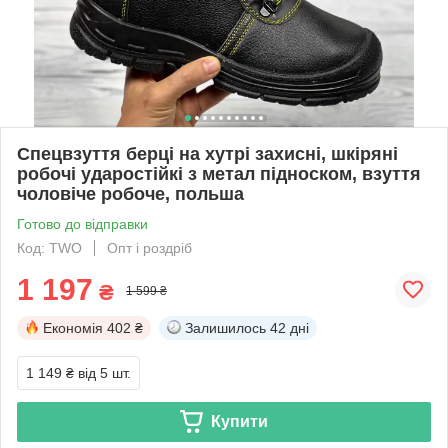
Спецвзуття берці на хутрі захисні, шкіряні
робочі ударостійкі з метал підноском, взуття
чоловіче робоче, польша
Готово до відправки
Код: TWO
Опт і роздріб
1 197
₴
1 599 ₴
Економія
402 ₴
Залишилось
42 дні
1 149 ₴
від 5 шт.
Купити