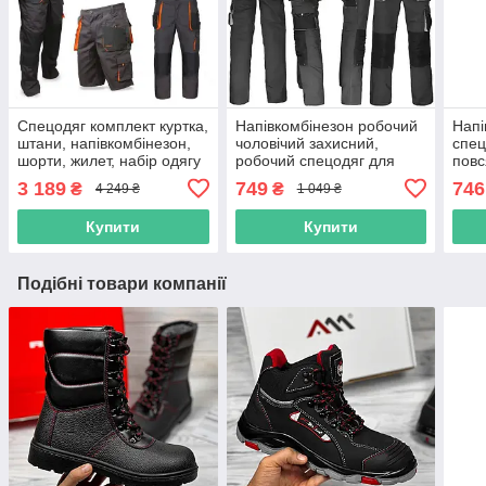
Спецодяг комплект куртка,
Напівкомбінезон робочий
Напі
штани, напівкомбінезон,
чоловічий захисний,
спец
шорти, жилет, набір одягу
робочий спецодяг для
повс
для робітників, спецівка
працівника, чоловіча роба
пол
3 189
749
746
₴
₴
4 249 ₴
1 049 ₴
роба
спецівка, польша reis
Купити
Купити
Подібні товари компанії