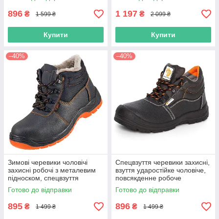
896
1 197
₴
₴
1 599 ₴
2 099 ₴
Купити
Купити
–40%
–40%
Зимові черевики чоловічі
Спецвзуття черевики захисні,
захисні робочі з металевим
взуття ударостійке чоловіче,
підноском, спецвзуття
повсякденне робоче
шкіряне на хутрі утеплене
спецування метал носок,
Готово до відправки
Готово до відправки
захисне, польша
польша
895
896
₴
₴
1 499 ₴
1 499 ₴