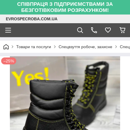
СПІВПРАЦЯ З ПІДПРИЄМСТВАМИ ЗА
БЕЗГОТІВКОВИМ РОЗРАХУНКОМ!
EVROSPECROBA.COM.UA
Товари та послуги
Спецвзуття робоче, захисне
Спецв
–25%