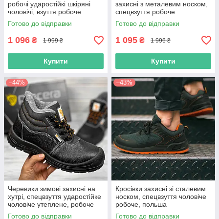
робочі ударостійкі шкіряні
захисні з металевим носком,
чоловічі, взуття робоче
спецвзуття робоче
демісезонне, польша
ударостійке захисне, польша
Готово до відправки
Готово до відправки
1 096
1 095
₴
₴
1 999 ₴
1 996 ₴
Купити
Купити
–44%
–43%
Черевики зимові захисні на
Кросівки захисні зі сталевим
хутрі, спецвзуття ударостійке
носком, спецвзуття чоловіче
чоловіче утеплене, робоче
робоче, польша
взуття метал носок, польша
Готово до відправки
Готово до відправки