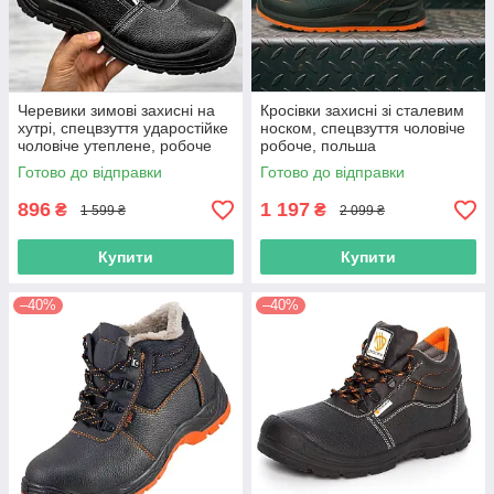
Черевики зимові захисні на
Кросівки захисні зі сталевим
хутрі, спецвзуття ударостійке
носком, спецвзуття чоловіче
чоловіче утеплене, робоче
робоче, польша
взуття метал носок, польша
Готово до відправки
Готово до відправки
896
1 197
₴
₴
1 599 ₴
2 099 ₴
Купити
Купити
–40%
–40%