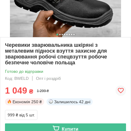
Черевики зварювальника шкіряні з
металевим підноск взуття захисне для
зварювання робочі спецвзуття робоче
безпечне чоловіче польща
Готово до відправки
Код: BWELD
Опт і роздріб
1 049
₴
1 299 ₴
Економія
250 ₴
Залишилось
42 дні
999 ₴
від 5 шт.
Купити