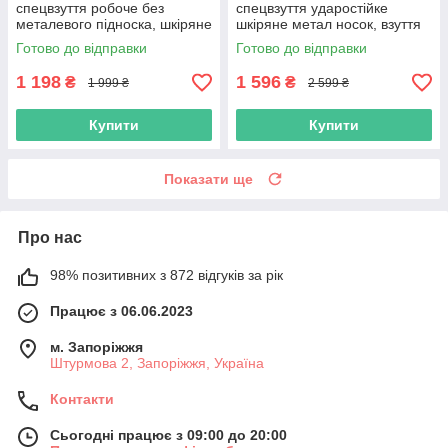
спецвзуття робоче без
спецвзуття ударостійке
металевого підноска, шкіряне
шкіряне метал носок, взуття
захисне повсякденне,
робоча польша
Готово до відправки
Готово до відправки
польша
1 198
1 596
₴
₴
1 999 ₴
2 599 ₴
Купити
Купити
Показати ще
Про нас
98% позитивних з 872 відгуків за рік
Працює з 06.06.2023
м. Запоріжжя
Штурмова 2, Запоріжжя, Україна
Контакти
Сьогодні працює з 09:00 до 20:00