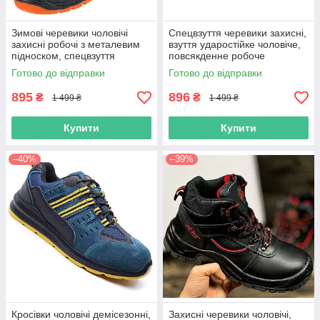
Зимові черевики чоловічі
Спецвзуття черевики захисні,
захисні робочі з металевим
взуття ударостійке чоловіче,
підноском, спецвзуття
повсякденне робоче
шкіряне на хутрі утеплене
спецування метал носок,
Готово до відправки
Готово до відправки
захисне, польша
польша
895
896
₴
₴
1 499 ₴
1 499 ₴
Купити
Купити
–40%
–39%
Кросівки чоловічі демісезонні,
Захисні черевики чоловічі,