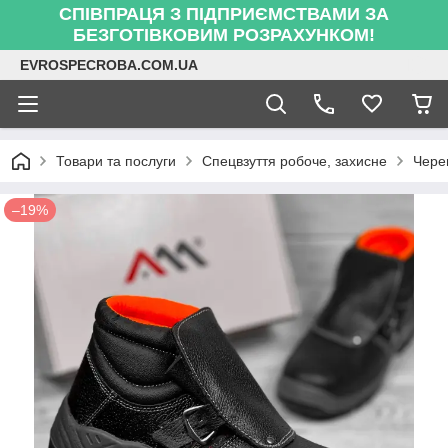
СПІВПРАЦЯ З ПІДПРИЄМСТВАМИ ЗА
БЕЗГОТІВКОВИМ РОЗРАХУНКОМ!
EVROSPECROBA.COM.UA
Товари та послуги
Спецвзуття робоче, захисне
Чере
–19%