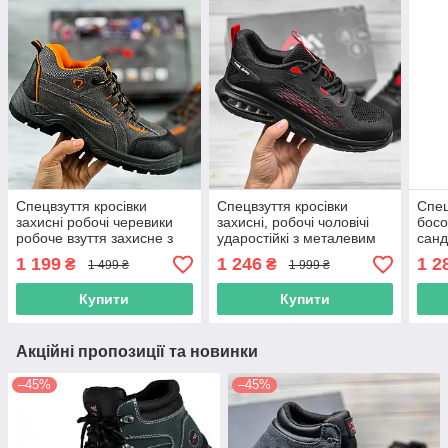
Спецвзуття кросівки
Спецвзуття кросівки
Спец
захисні робочі черевики
захисні, робочі чоловічі
босо
робоче взуття захисне з
ударостійкі з металевим
санд
металевим підноском
носком, робоче взуття
мета
1 199
1 246
1 2
₴
₴
1 499 ₴
1 999 ₴
польша art master
повсякденне
пол
Купити
Купити
Акційні пропозиції та новинки
–45%
–45%