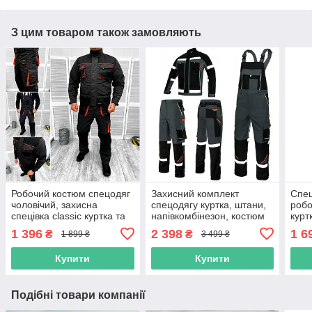
З цим товаром також замовляють
Робочий костюм спецодяг
Захисний комплект
Спец
чоловічий, захисна
спецодягу куртка, штани,
робо
спецівка classic куртка та
напівкомбінезон, костюм
курт
напівкомбінезон, польша
роба для робочих
роба
1 396
2 398
1 6
₴
₴
1 899 ₴
3 499 ₴
спецівка польша
пол
Купити
Купити
Подібні товари компанії