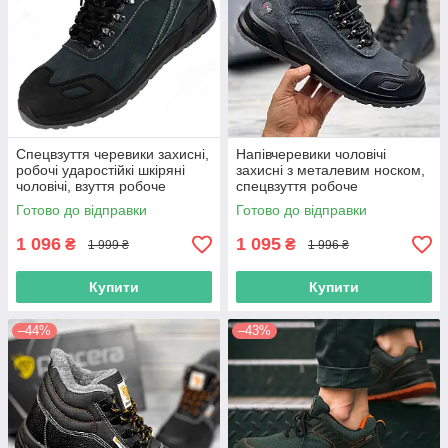
Спецвзуття черевики захисні,
Напівчеревики чоловічі
робочі ударостійкі шкіряні
захисні з металевим носком,
чоловічі, взуття робоче
спецвзуття робоче
демісезонне, польша
ударостійке захисне, польша
Готово до відправки
Готово до відправки
1 096
1 095
₴
₴
1 999 ₴
1 996 ₴
Купити
Купити
–44%
–43%