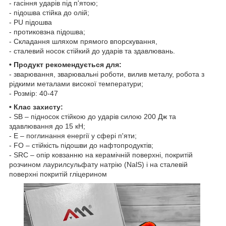
- гасіння ударів під п'ятою;
- підошва стійка до олій;
- PU підошва
- протиковзна підошва;
- Складання шляхом прямого впорскування,
- сталевий носок стійкий до ударів та здавлювань.
• Продукт рекомендується для:
- зварювання, зварювальні роботи, вилив металу, робота з
рідкими металами високої температури;
- Розмір: 40-47
• Клас захисту:
- SB – підносок стійкою до ударів силою 200 Дж та
здавлювання до 15 кН;
- E – поглинання енергії у сфері п'яти;
- FO – стійкість підошви до нафтопродуктів;
- SRC – опір ковзанню на керамічній поверхні, покритій
розчином лаурилсульфату натрію (NalS) і на сталевій
поверхні покритій гліцерином