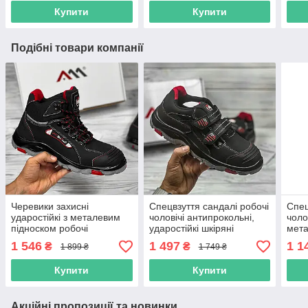
Купити
Купити
Подібні товари компанії
Черевики захисні
Спецвзуття сандалі робочі
Спец
ударостійкі з металевим
чоловічі антипрокольні,
чоло
підноском робочі
ударостійкі шкіряні
мета
антипрокольні спецвзуття
металевий підносок,
удар
1 546
1 497
1 1
₴
₴
1 899 ₴
1 749 ₴
захисне демісезонне
босоніжки захисні, польша
демі
робоче взуття
пол
Купити
Купити
Акційні пропозиції та новинки