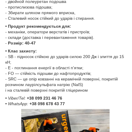
- двойной полеуретан подошва
- протислизова підошва;
- Збирати шляхом прямого вприска,
- Сталевий носок стійкий до ударів і стирання.
• Продукт рекомендується для:
- механіки, оператори верстатів і пристроїв;
- склади (доставка і перевантаження товарів).
-
Розмір: 40-47
• Клас захисту:
- SB - підносок стійкою до ударів силою 200 Дж і злиття до 15
кН;
- E - поглинання енергії в області п'ятки;
- FO — стійкість підошви до нафтопродуктів;
- SRC — це опір ковзанні на керамічній поверхні, покритій
розчином лаурілсульфата натрію (NalS)
і на сталевій поверхні покритій гліцерином
•
Viber/Tel:
+38 099 231 46 76
•
WhatsApp:
+38 098 678 43 77