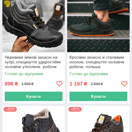
Черевики зимові захисні на
Кросівки захисні зі сталевим
хутрі, спецвзуття ударостійке
носком, спецвзуття чоловіче
чоловіче утеплене, робоче
робоче, польша
взуття метал носок, польша
Готово до відправки
Готово до відправки
896
1 197
₴
₴
1 599 ₴
2 099 ₴
Купити
Купити
–40%
–40%