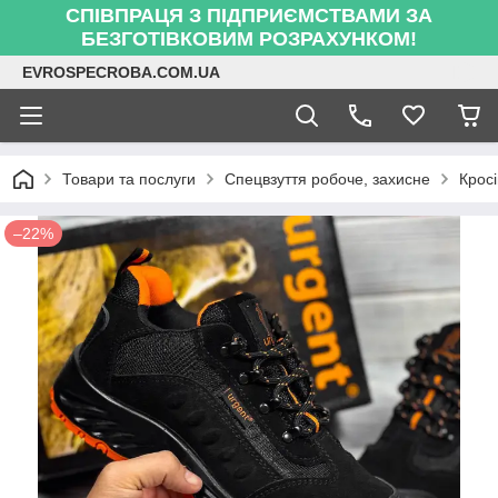
СПІВПРАЦЯ З ПІДПРИЄМСТВАМИ ЗА
БЕЗГОТІВКОВИМ РОЗРАХУНКОМ!
EVROSPECROBA.COM.UA
Товари та послуги
Спецвзуття робоче, захисне
Кросі
–22%