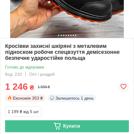
Кросівки захисні шкіряні з металевим
підноском робоче спецвзуття демісезонне
безпечне ударостійке польща
Готово до відправки
Код: 210
Опт і роздріб
1 246
₴
1 599 ₴
Економія
353 ₴
Залишилось
1 день
1 199 ₴
від 5 шт.
Купити