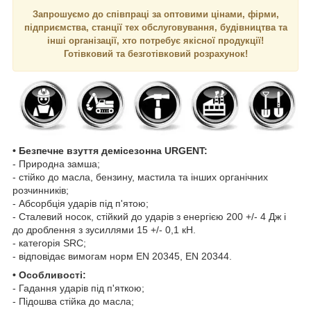
Запрошуємо до співпраці за оптовими цінами, фірми,
підприємства, станції тех обслуговування, будівництва та
інші організації, хто потребує якісної продукції!
Готівковий та безготівковий розрахунок!
• Безпечне взуття демісезонна URGENT:
- Природна замша;
- стійко до масла, бензину, мастила та інших органічних
розчинників;
- Абсорбція ударів під п'ятою;
- Сталевий носок, стійкий до ударів з енергією 200 +/- 4 Дж і
до дроблення з зусиллями 15 +/- 0,1 кН.
- категорія SRC;
- відповідає вимогам норм EN 20345, EN 20344.
• Особливості:
- Гадання ударів під п'яткою;
- Підошва стійка до масла;