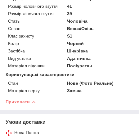
Розмір чоловічого взуття
41
Розмір жіночого взуття
39
Стать
Чоловіча
Сезон
Весна/Осінь
Клас захисту
S1
Колір
Чорний
Застібка
Шнурівка
Вид устілки
Адаптивна
Матеріал підошви
Поліуретан
Користувацькі характеристики
Стан
Нове (Фото Реальне)
Матеріал верху
Замша
Приховати
Умови доставки
Нова Пошта