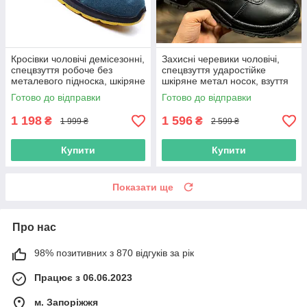
Кросівки чоловічі демісезонні,
Захисні черевики чоловічі,
спецвзуття робоче без
спецвзуття ударостійке
металевого підноска, шкіряне
шкіряне метал носок, взуття
захисне повсякденне,
робоча польша
Готово до відправки
Готово до відправки
польша
1 198
1 596
₴
₴
1 999 ₴
2 599 ₴
Купити
Купити
Показати ще
Про нас
98% позитивних з 870 відгуків за рік
Працює з 06.06.2023
м. Запоріжжя