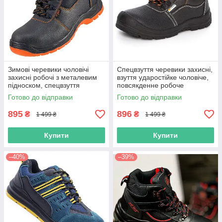
Зимові черевики чоловічі
Спецвзуття черевики захисні,
захисні робочі з металевим
взуття ударостійке чоловіче,
підноском, спецвзуття
повсякденне робоче
шкіряне на хутрі утеплене
спецування метал носок,
Готово до відправки
Готово до відправки
захисне, польша
польша
895
896
₴
₴
1 499 ₴
1 499 ₴
Купити
Купити
–40%
–39%