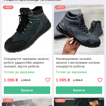
–45%
–45%
Спецвзуття черевики захисні,
Напівчеревики чоловічі
робочі ударостійкі шкіряні
захисні з металевим носком,
чоловічі, взуття робоче
спецвзуття робоче
демісезонне, польша
ударостійке захисне, польша
Готово до відправки
Готово до відправки
1 096
1 095
₴
₴
1 999 ₴
1 996 ₴
Купити
Купити
–44%
–43%