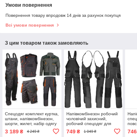
Умови повернення
Повернення товару впродовж 14 днів за рахунок покупця
Всі умови повернення
З цим товаром також замовляють
Спецодяг комплект куртка,
Напівкомбінезон робочий
Напі
штани, напівкомбінезон,
чоловічий захисний,
спец
шорти, жилет, набір одягу
робочий спецодяг для
повс
для робітників, спецівка
працівника, чоловіча роба
пол
3 189
749
746
₴
₴
4 249 ₴
1 049 ₴
роба
спецівка, польша reis