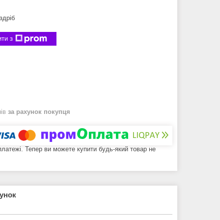
здріб
ти з
нів
за рахунок покупця
 платежі. Тепер ви можете купити будь-який товар не
рунок