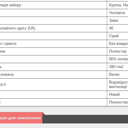
ація набору
Куртка, На
Чоловіча
Зима
оловічого одягу (UA)
46
Сірий
и і принти
Без візерун
ини
Поліестер
80% поліе
ь
280 г/м2
плювача
Ватин
Водовідшт
ості
вентиляції
Новий
л
Полиэстер
ція для замовлення