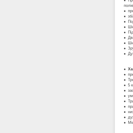
Пр
полі
пр
зб
По
Ші
Пі
Дв
Ши
Зр
Ду
Ха
пр
Тр
5 
за
ум
Тр
пр
ни
ду
Мі