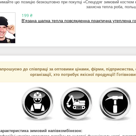
имайте цю позицію безкоштовно при покупці «Спецодяг зимовий костюм ку
захисна тепла роба, поль
199 ₴
В'язана шапка тепла повсякденна практична утеплена гол
апрошуємо до співпраці за оптовими цінами, фірми, підприємства, с
організації, хто потребує якісної продукції! Готівков
Характеристика зимовий напівкомбінезон: