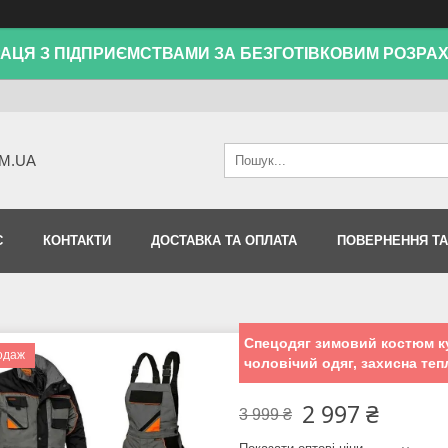
АЦЯ З ПІДПРИЄМСТВАМИ ЗА БЕЗГОТІВКОВИМ РОЗРА
M.UA
С
КОНТАКТИ
ДОСТАВКА ТА ОПЛАТА
ПОВЕРНЕННЯ ТА
Спецодяг зимовий костюм ку
одаж
чоловічий одяг, захисна те
2 997 ₴
3 999 ₴