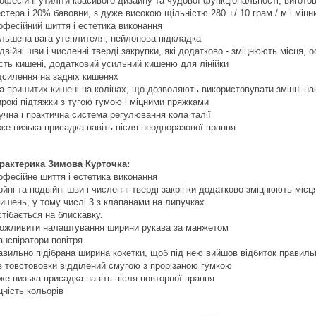
офесійні утиліти красивого дизайну та чудової функціональності, вигото
естера і 20% бавовни, з дуже високою щільністю 280 +/ 10 грам / м і мі
офесійний шиття і естетика виконання
ільшена вага утеплителя, нейлонова підкладка
двійні шви і численні тверді закрупки, які додатково - зміцнюють місця, 
сть кишені, додатковий усильний кишеню для лінійки
дсилення на задніх кишенях
а пришитих кишені на колінах, що дозволяють використовувати змінні на
рокі підтяжки з тугою гумою і міцними пряжками
учна і практична система регулювання кола талії
же низька присадка навіть після неодноразової прання
рактерика Зимова Курточка:
офесійне шиття і естетика виконання
ойні та подвійні шви і численні тверді закріпки додатково зміцнюють місц
кишень, у тому числі 3 з клапанами на липучках
стібається на блискавку.
ожливити налаштування ширини рукава за манжетом
анспіратори повітря
авильно підібрана ширина кокетки, щоб під нею вийшов відбиток правиль
з товстововки відділений смугою з прорізаною гумкою
же низька присадка навіть після повторної прання
цність кольорів