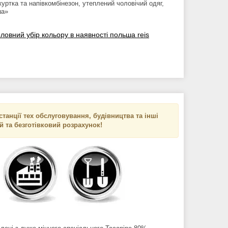
ртка та напівкомбінезон, утеплений чоловічий одяг,
ша»
овний убір кольору в наявності польша reis
танції тех обслуговування, будівництва та інші
ий та безготівковий розрахунок!