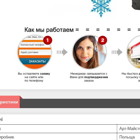
еристики
ні
к
Арт-Майст
иробник
Польща