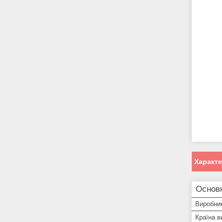
Характ
Основ
Виробни
Країна в