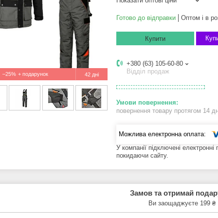
Показати оптові ціни
Готово до відправки
Оптом і в ро
Купи
Купити
+380 (63) 105-60-80
Відділ продаж
–25%
42 дні
повернення товару протягом 14 д
У компанії підключені електронні
покидаючи сайту.
Замов та отримай пода
Ви заощаджуєте 199 ₴