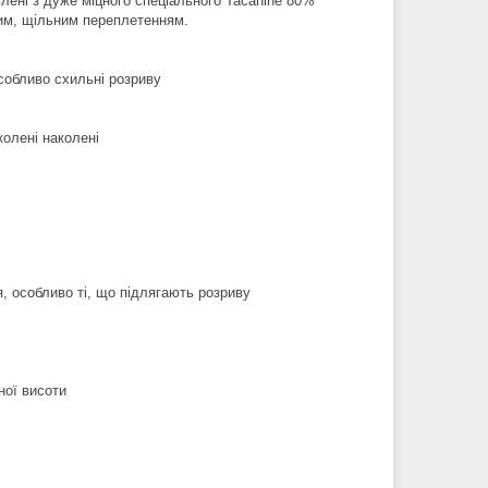
влені з дуже міцного спеціального Tacanine 80%
цним, щільним переплетенням.
особливо схильні розриву
колені наколені
я, особливо ті, що підлягають розриву
ної висоти