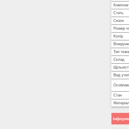
Комплект
Стать
Сезон
Розмір ч
Колір
Візерунк
Тип ткан
Склад
Щільніст
Вид уте
Особлив
Стан
Матеріа
Інформа