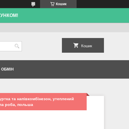
Кошик
ХУНКОМ!
Кошик
 ОБМІН
ртка та напівкомбінезон, утеплений
пла роба, польша