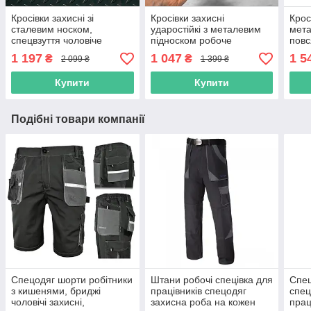
Кросівки захисні зі
Кросівки захисні
Крос
сталевим носком,
ударостійкі з металевим
мета
спецвзуття чоловіче
підноском робоче
повс
робоче, польша
спецвзуття захисне міцне
сист
1 197
1 047
1 5
₴
₴
2 099 ₴
1 399 ₴
демісезонне
чоло
пол
Купити
Купити
Подібні товари компанії
Спецодяг шорти робітники
Штани робочі спецівка для
Спец
з кишенями, бриджі
працівників спецодяг
спец
чоловічі захисні,
захисна роба на кожен
прац