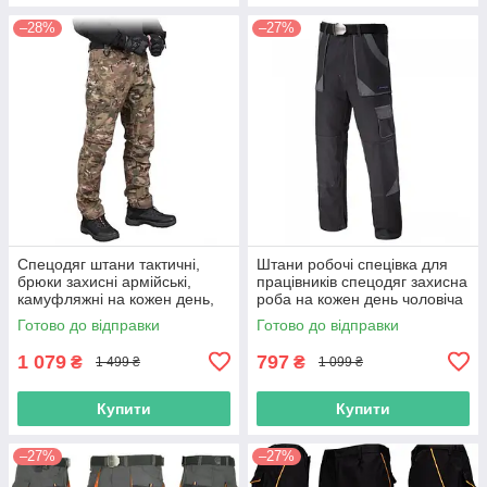
–28%
–27%
Спецодяг штани тактичні,
Штани робочі спецівка для
брюки захисні армійські,
працівників спецодяг захисна
камуфляжні на кожен день,
роба на кожен день чоловіча
польша
практична польша
Готово до відправки
Готово до відправки
1 079
797
₴
₴
1 499 ₴
1 099 ₴
Купити
Купити
–27%
–27%