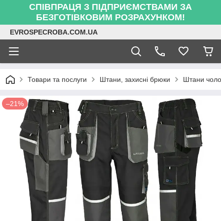
СПІВПРАЦЯ З ПІДПРИЄМСТВАМИ ЗА
БЕЗГОТІВКОВИМ РОЗРАХУНКОМ!
EVROSPECROBA.COM.UA
Товари та послуги
Штани, захисні брюки
Штани чолов
–21%