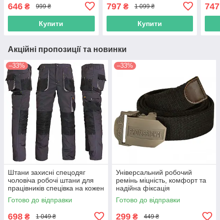
повсякденні для
день чоловіча практична
чоло
646
797
747
₴
₴
999 ₴
1 099 ₴
працівників, уніформа
польша
пол
якісна, роба польша
Купити
Купити
Акційні пропозиції та новинки
–33%
–33%
Штани захисні спецодяг
Універсальний робочий
чоловіча робочі штани для
ремінь міцність, комфорт та
працівників спецівка на кожен
надійна фіксація
день роба польша reis
Готово до відправки
Готово до відправки
698
299
₴
₴
1 049 ₴
449 ₴