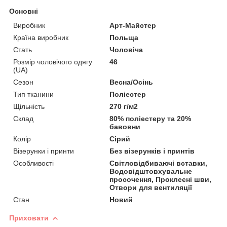
Основні
Виробник
Арт-Майстер
Країна виробник
Польща
Стать
Чоловіча
Розмір чоловічого одягу
46
(UA)
Сезон
Весна/Осінь
Тип тканини
Поліестер
Щільність
270 г/м2
Склад
80% поліестеру та 20%
бавовни
Колір
Сірий
Візерунки і принти
Без візерунків і принтів
Особливості
Світловідбиваючі вставки,
Водовідштовхувальне
просочення, Проклеєні шви,
Отвори для вентиляції
Стан
Новий
Приховати