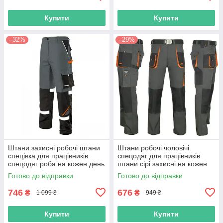
Купити
Купити
–32%
–29%
Штани захисні робочі штани
Штани робочі чоловічі
спецівка для працівників
спецодяг для працівників
спецодяг роба на кожен день
штани сірі захисні на кожен
чоловіча практична польша
день спецовка роба польша
Готово до відправки
Готово до відправки
746
676
₴
₴
1 099 ₴
949 ₴
Купити
Купити