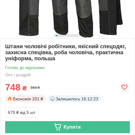
Штани чоловічі робітники, якісний спецодяг,
захисна спецівка, роба чоловіча, практична
уніформа, польша
Готово до відправки
Опт і роздріб
748
₴
949 ₴
Економія
201 ₴
Залишилось
16:12:22
679 ₴
від 5 шт.
Купити