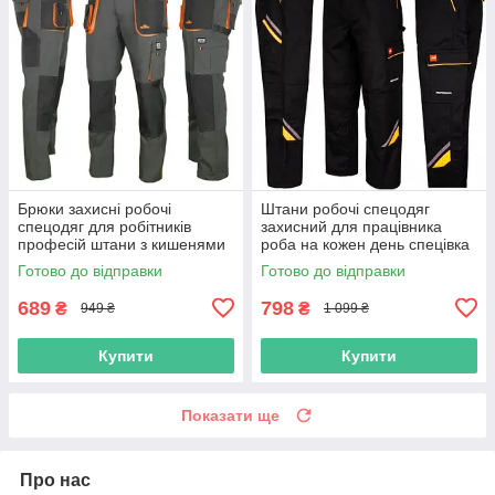
Брюки захисні робочі
Штани робочі спецодяг
спецодяг для робітників
захисний для працівника
професій штани з кишенями
роба на кожен день спецівка
для інструментів польша
чоловіча практична міцна
Готово до відправки
Готово до відправки
689
798
₴
₴
949 ₴
1 099 ₴
Купити
Купити
Показати ще
Про нас