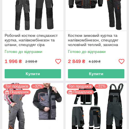
Робочий костюм спецзахист
Костюм зимовий куртка та
куртка, напівкомбінезон та
напівкомбінезон, спецодяг
штани, спецодяг сіра
чоловічий теплий, захисна
чоловіча, захисна спецівка,
утеплена роба на зиму,
Готово до відправки
Готово до відправки
польша
польша
1 996
2 849
₴
₴
2 999 ₴
4 199 ₴
Купити
Купити
Топ продажів
–32%
Топ продажів
–31%
Подарунок
Подарунок