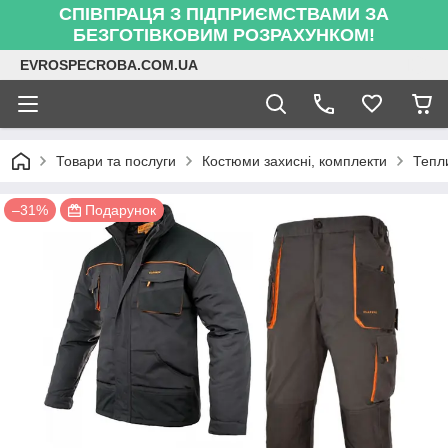
СПІВПРАЦЯ З ПІДПРИЄМСТВАМИ ЗА
БЕЗГОТІВКОВИМ РОЗРАХУНКОМ!
EVROSPECROBA.COM.UA
Товари та послуги
Костюми захисні, комплекти
Тепл
–31%
Подарунок