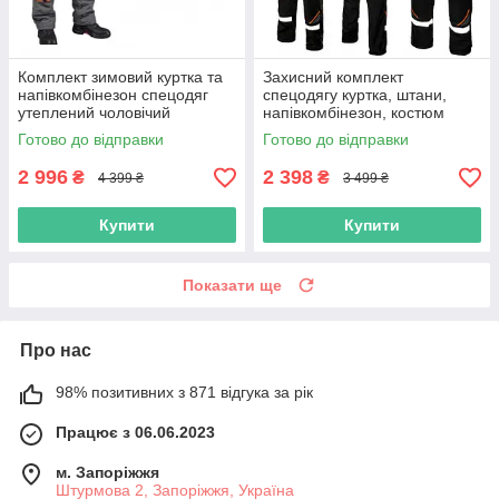
Комплект зимовий куртка та
Захисний комплект
напівкомбінезон спецодяг
спецодягу куртка, штани,
утеплений чоловічий
напівкомбінезон, костюм
захисний спец роба теплий
роба для робочих спецівка
Готово до відправки
Готово до відправки
робочий костюм
польша
2 996
2 398
₴
₴
4 399 ₴
3 499 ₴
Купити
Купити
Показати ще
Про нас
98% позитивних з 871 відгука за рік
Працює з 06.06.2023
м. Запоріжжя
Штурмова 2, Запоріжжя, Україна