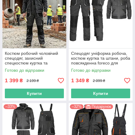
Костюм робочий чоловічий
Спецодяг уніформа робоча,
спецодяг, захисний
костюм куртка та штани, роба
спецкостюм куртка та
повсякденна foreco для
напівкомбінезон, польша reis
працівників, польша reis
Готово до відправки
Готово до відправки
1 399
1 349
₴
₴
2 199 ₴
2 099 ₴
Купити
Купити
–33%
–32%
Подарунок