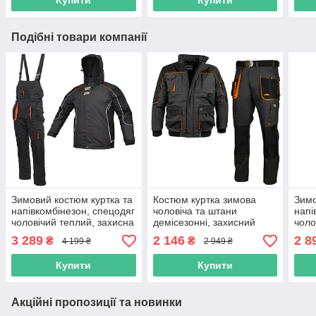
Подібні товари компанії
Зимовий костюм куртка та
Костюм куртка зимова
Зимо
напівкомбінезон, спецодяг
чоловіча та штани
напі
чоловічий теплий, захисна
демісезонні, захисний
чоло
утеплена роба на зиму,
комплект спецодягу
утеп
3 289
2 146
2 8
₴
₴
4 199 ₴
2 949 ₴
польша
повсякденний, роба
пол
польша
Купити
Купити
Акційні пропозиції та новинки