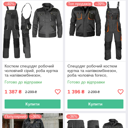
–40%
Топ продажів
–39%
Костюм спецодяг робочий
Спецодяг робочий костюм
чоловічий сірий, роба куртка
куртка та напівкомбінезон,
та напівкомбінезон,
роба чоловіча foreco,
спеціальний захисний,
спецівка польша, reis
Готово до відправки
Готово до відправки
спецівка польша
1 387
1 396
₴
₴
2 299 ₴
2 299 ₴
Купити
Купити
Популярний
–36%
–36%