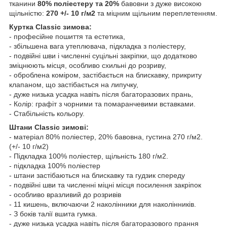
тканини
80% поліестеру та 20%
бавовни з дуже високою
щільністю:
270 +/- 10 г/м2
та міцним щільним переплетенням.
Куртка Classic зимова:
- професійне пошиття та естетика,
- збільшена вага утеплювача, підкладка з поліестеру,
- подвійні шви і численні суцільні закріпки, що додатково
зміцнюють місця, особливо схильні до розриву,
- оброблена коміром, застібається на блискавку, прикриту
клапаном, що застібається на липучку,
- дуже низька усадка навіть після багаторазових прань,
- Колір: графіт з чорними та помаранчевими вставками.
- Стабільність кольору.
Штани Classic зимові:
- матеріал 80% поліестер, 20% бавовна, густина 270 г/м2.
(+/- 10 г/м2)
- Підкладка 100% поліестер, щільність 180 г/м2.
- підкладка 100% поліестер
- штани застібаються на блискавку та гудзик спереду
- подвійні шви та численні міцні місця посилення закріпок
- особливо вразливий до розривів
- 11 кишень, включаючи 2 наколінники для наколінників.
- З боків талії вшита гумка.
- дуже низька усадка навіть після багаторазового прання