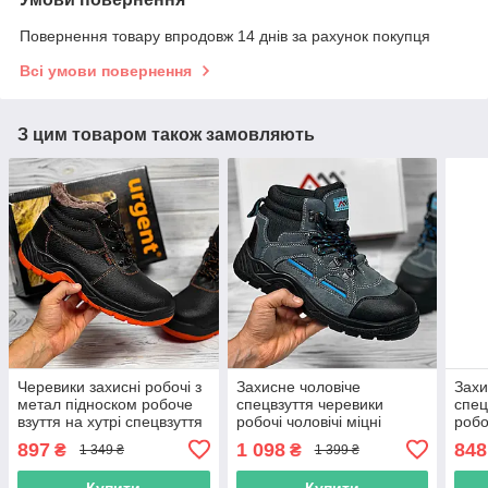
Повернення товару впродовж 14 днів за рахунок покупця
Всі умови повернення
З цим товаром також замовляють
Черевики захисні робочі з
Захисне чоловіче
Захи
метал підноском робоче
спецвзуття черевики
спец
взуття на хутрі спецвзуття
робочі чоловічі міцні
робо
зимове чоловіче захисне
ударостійкі робоче взуття
міцн
897
1 098
848
₴
₴
1 349 ₴
1 399 ₴
urgent польша
польша art master
взут
Купити
Купити