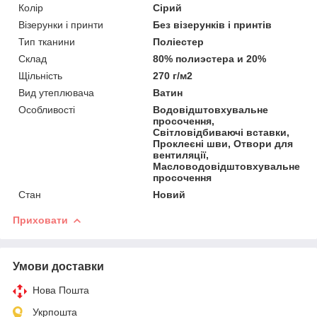
Колір
Сірий
Візерунки і принти
Без візерунків і принтів
Тип тканини
Поліестер
Склад
80% полиэстера и 20%
Щільність
270 г/м2
Вид утеплювача
Ватин
Особливості
Водовідштовхувальне
просочення,
Світловідбиваючі вставки,
Проклеєні шви, Отвори для
вентиляції,
Масловодовідштовхувальне
просочення
Стан
Новий
Приховати
Умови доставки
Нова Пошта
Укрпошта