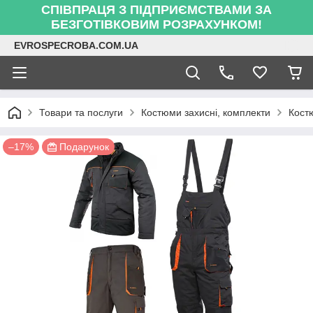
СПІВПРАЦЯ З ПІДПРИЄМСТВАМИ ЗА
БЕЗГОТІВКОВИМ РОЗРАХУНКОМ!
EVROSPECROBA.COM.UA
Товари та послуги
Костюми захисні, комплекти
Кост
–17%
Подарунок