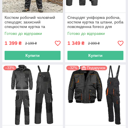
Костюм робочий чоловічий
Спецодяг уніформа робоча,
спецодяг, захисний
костюм куртка та штани, роба
спецкостюм куртка та
повсякденна foreco для
напівкомбінезон, польша reis
працівників, польша reis
Готово до відправки
Готово до відправки
1 399
1 349
₴
₴
2 199 ₴
2 099 ₴
Купити
Купити
–33%
–32%
Подарунок