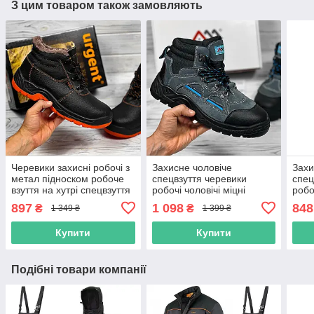
З цим товаром також замовляють
Черевики захисні робочі з
Захисне чоловіче
Захи
метал підноском робоче
спецвзуття черевики
спец
взуття на хутрі спецвзуття
робочі чоловічі міцні
робо
зимове чоловіче захисне
ударостійкі робоче взуття
міцн
897
1 098
848
₴
₴
1 349 ₴
1 399 ₴
urgent польша
польша art master
взут
Купити
Купити
Подібні товари компанії