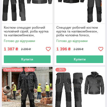
Костюм спецодяг робочий
Спецодяг робочий костюм
чоловічий сірий, роба куртка
куртка та напівкомбінезон,
та напівкомбінезон,
роба чоловіча foreco,
спеціальний захисний,
спецівка польша, reis
Готово до відправки
Готово до відправки
спецівка польша
1 387
1 396
₴
₴
2 299 ₴
2 299 ₴
Купити
Купити
Популярний
–36%
–36%