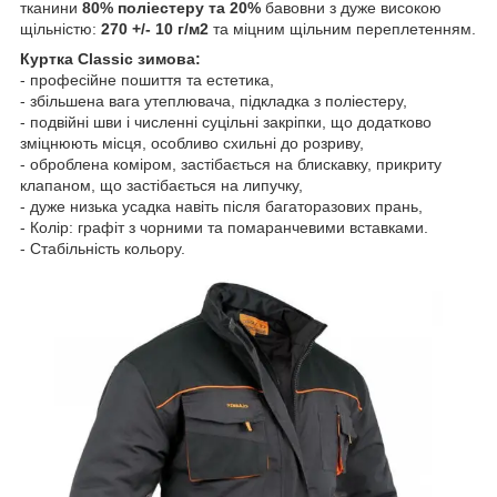
тканини
80% поліестеру та 20%
бавовни з дуже високою
щільністю:
270 +/- 10 г/м2
та міцним щільним переплетенням.
Куртка Classic зимова:
- професійне пошиття та естетика,
- збільшена вага утеплювача, підкладка з поліестеру,
- подвійні шви і численні суцільні закріпки, що додатково
зміцнюють місця, особливо схильні до розриву,
- оброблена коміром, застібається на блискавку, прикриту
клапаном, що застібається на липучку,
- дуже низька усадка навіть після багаторазових прань,
- Колір: графіт з чорними та помаранчевими вставками.
- Стабільність кольору.