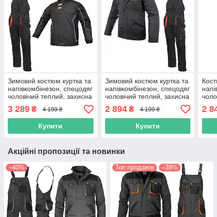
Зимовий костюм куртка та
Зимовий костюм куртка та
Кост
напівкомбінезон, спецодяг
напівкомбінезон, спецодяг
напі
чоловічий теплий, захисна
чоловічий теплий, захисна
чоло
утеплена роба на зиму,
утеплена роба на зиму,
утеп
3 289
2 894
2 8
₴
₴
4 199 ₴
4 199 ₴
польша
польша
пол
Купити
Купити
Акційні пропозиції та новинки
–40%
Топ продажів
–39%