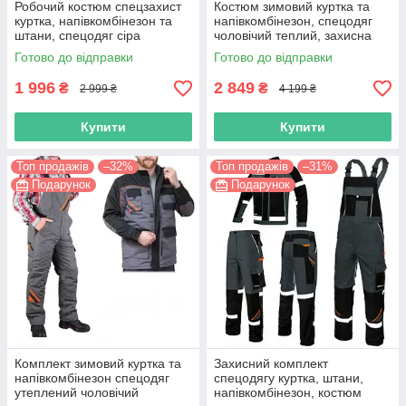
Робочий костюм спецзахист
Костюм зимовий куртка та
куртка, напівкомбінезон та
напівкомбінезон, спецодяг
штани, спецодяг сіра
чоловічий теплий, захисна
чоловіча, захисна спецівка,
утеплена роба на зиму,
Готово до відправки
Готово до відправки
польша
польша
1 996
2 849
₴
₴
2 999 ₴
4 199 ₴
Купити
Купити
Топ продажів
–32%
Топ продажів
–31%
Подарунок
Подарунок
Комплект зимовий куртка та
Захисний комплект
напівкомбінезон спецодяг
спецодягу куртка, штани,
утеплений чоловічий
напівкомбінезон, костюм