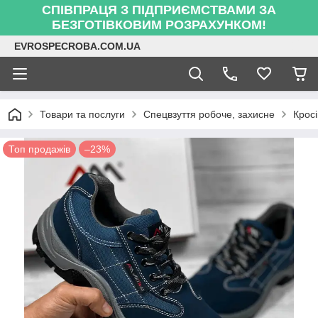
СПІВПРАЦЯ З ПІДПРИЄМСТВАМИ ЗА
БЕЗГОТІВКОВИМ РОЗРАХУНКОМ!
EVROSPECROBA.COM.UA
Товари та послуги
Спецвзуття робоче, захисне
Кросі
Топ продажів
–23%