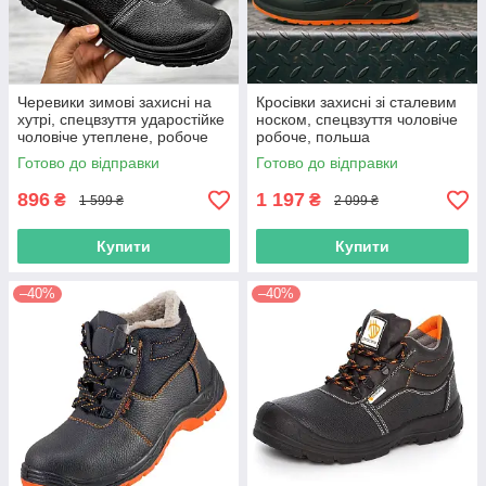
Черевики зимові захисні на
Кросівки захисні зі сталевим
хутрі, спецвзуття ударостійке
носком, спецвзуття чоловіче
чоловіче утеплене, робоче
робоче, польша
взуття метал носок, польша
Готово до відправки
Готово до відправки
896
1 197
₴
₴
1 599 ₴
2 099 ₴
Купити
Купити
–40%
–40%