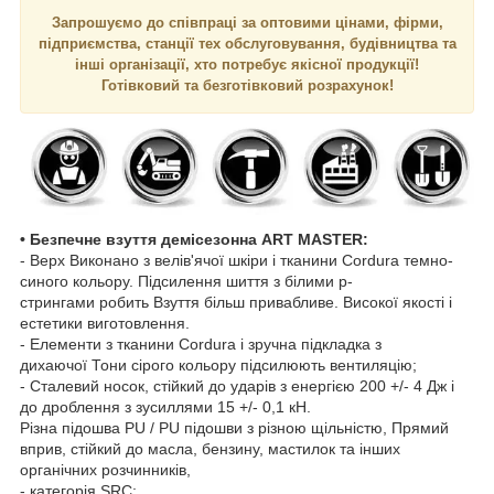
Запрошуємо до співпраці за оптовими цінами, фірми,
підприємства, станції тех обслуговування, будівництва та
інші організації, хто потребує якісної продукції!
Готівковий та безготівковий розрахунок!
• Безпечне взуття демісезонна ART MASTER:
- Верх Виконано з велів'ячої шкіри і тканини Cordura темно-
синого кольору. Підсилення шиття з білими р-
стрингами робить Взуття більш привабливе. Високої якості і
естетики виготовлення.
- Елементи з тканини Cordura і зручна підкладка з
дихаючої Тони сірого кольору підсилюють вентиляцію;
- Сталевий носок, стійкий до ударів з енергією 200 +/- 4 Дж і
до дроблення з зусиллями 15 +/- 0,1 кН.
Різна підошва PU / PU підошви з різною щільністю, Прямий
вприв, стійкий до масла, бензину, мастилок та інших
органічних розчинників,
- категорія SRC;