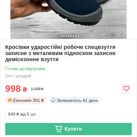
Кросівки ударостійкі робоче спецвзуття
захисне з металевим підноском захисне
демісезонне взуття
Готово до відправки
Опт і роздріб
998
₴
1 299 ₴
Економія
301 ₴
Залишилось
41 день
949 ₴
від 5 шт.
Купити