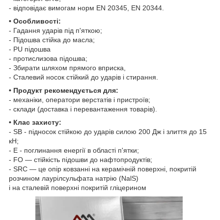
- відповідає вимогам норм EN 20345, EN 20344.
• Особливості:
- Гадання ударів під п'яткою;
- Підошва стійка до масла;
- PU підошва
- протислизова підошва;
- Збирати шляхом прямого вприска,
- Сталевий носок стійкий до ударів і стирання.
• Продукт рекомендується для:
- механіки, оператори верстатів і пристроїв;
- склади (доставка і перевантаження товарів).
• Клас захисту:
- SB - підносок стійкою до ударів силою 200 Дж і злиття до 15
кН;
- E - поглинання енергії в області п'ятки;
- FO — стійкість підошви до нафтопродуктів;
- SRC — це опір ковзанні на керамічній поверхні, покритій
розчином лаурілсульфата натрію (NalS)
і на сталевій поверхні покритій гліцерином