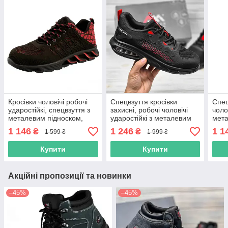
Кросівки чоловічі робочі
Спецвзуття кросівки
Спец
ударостійкі, спецвзуття з
захисні, робочі чоловічі
чоло
металевим підноском,
ударостійкі з металевим
мета
стильні демісезонні
носком, робоче взуття
удар
1 146
1 246
1 1
₴
₴
1 599 ₴
1 999 ₴
захисні, польша
повсякденне
демі
пол
Купити
Купити
Акційні пропозиції та новинки
–45%
–45%