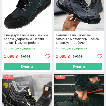
Спецвзуття черевики захисні,
Напівчеревики чоловічі
робочі ударостійкі шкіряні
захисні з металевим носком,
чоловічі, взуття робоче
спецвзуття робоче
демісезонне, польша
ударостійке захисне, польша
Готово до відправки
Готово до відправки
1 096
1 095
₴
₴
1 999 ₴
1 996 ₴
Купити
Купити
–44%
–43%