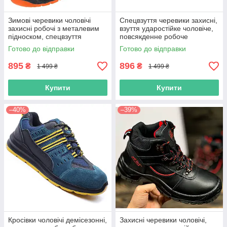
Зимові черевики чоловічі
Спецвзуття черевики захисні,
захисні робочі з металевим
взуття ударостійке чоловіче,
підноском, спецвзуття
повсякденне робоче
шкіряне на хутрі утеплене
спецування метал носок,
Готово до відправки
Готово до відправки
захисне, польша
польша
895
896
₴
₴
1 499 ₴
1 499 ₴
Купити
Купити
–40%
–39%
Кросівки чоловічі демісезонні,
Захисні черевики чоловічі,