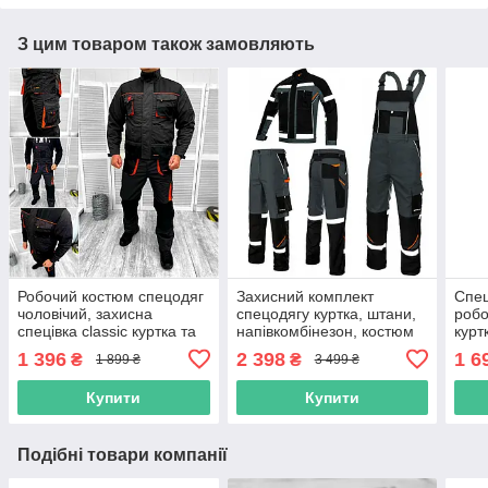
З цим товаром також замовляють
Робочий костюм спецодяг
Захисний комплект
Спец
чоловічий, захисна
спецодягу куртка, штани,
робо
спецівка classic куртка та
напівкомбінезон, костюм
курт
напівкомбінезон, польша
роба для робочих
роба
1 396
2 398
1 6
₴
₴
1 899 ₴
3 499 ₴
спецівка польша
пол
Купити
Купити
Подібні товари компанії