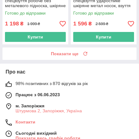
спецвзуття робоче без
спецвзуття ударостійке
металевого підноска, шкіряне
шкіряне метал носок, взуття
захисне повсякденне,
робоча польша
Готово до відправки
Готово до відправки
польша
1 198
1 596
₴
₴
1 999 ₴
2 599 ₴
Купити
Купити
Показати ще
Про нас
98% позитивних з 870 відгуків за рік
Працює з 06.06.2023
м. Запоріжжя
Штурмова 2, Запоріжжя, Україна
Контакти
Сьогодні вихідний
Показати весь графік роботи