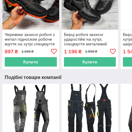
Черевики захисні робочі з
Берці робочі захисні
Берц
метал підноском робоче
ударостійкі на хутрі,
хутр
взуття на хутрі спецвзуття
спецвзуття металевий
шкір
зимове чоловіче захисне
підносок, взуття чоловіче
міцн
897
1 196
1 5
₴
₴
1 349 ₴
1 599 ₴
urgent польша
робоче, польша
поль
Купити
Купити
Подібні товари компанії