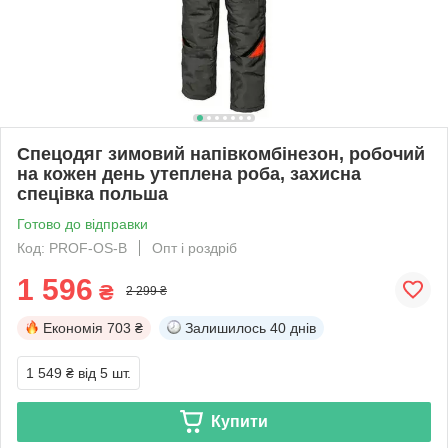
Спецодяг зимовий напівкомбінезон, робочий
на кожен день утеплена роба, захисна
спецівка польша
Готово до відправки
Код: PROF-OS-B
Опт і роздріб
1 596
₴
2 299 ₴
Економія
703 ₴
Залишилось
40 днів
1 549 ₴
від 5 шт.
Купити