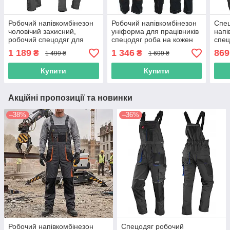
Робочий напівкомбінезон
Робочий напівкомбінезон
Спец
чоловічий захисний,
уніформа для працівників
напі
робочий спецодяг для
спецодяг роба на кожен
спец
працівника, чоловіча роба
день спецівка польша
роб
1 189
1 346
869
₴
₴
1 499 ₴
1 699 ₴
спецівка, польша
urgent
спец
Купити
Купити
Акційні пропозиції та новинки
–38%
–36%
Робочий напівкомбінезон
Спецодяг робочий