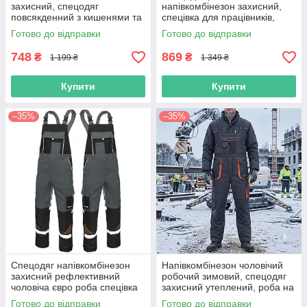
захисний, спецодяг
напівкомбінезон захисний,
повсякденний з кишенями та
спецівка для працівників,
петлями, роба чоловіча
роба уніформа спеціаліста,
Готово до відправки
Готово до відправки
функціональна, польша reis
польша
748
869
₴
₴
1 199 ₴
1 349 ₴
Купити
Купити
–35%
–35%
Спецодяг напівкомбінезон
Напівкомбінезон чоловічий
захисний рефлективний
робочий зимовий, спецодяг
чоловіча євро роба спецівка
захисний утеплений, роба на
робоча уніформа одяг
кожен день, польша
Готово до відправки
Готово до відправки