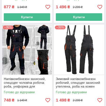
польша
877
1 496
₴
₴
1 349 ₴
2 299 ₴
Купити
Купити
–35%
–35%
Напівкомбінезон захисний,
Зимовий напівкомбінезон
спецодяг чоловіча робоча
робочий, спецодяг захисний
роба, уніформа для
утеплена, роба на кожен
робітників, спецівка євро
день спецівка для працівників
Готово до відправки
Готово до відправки
польша
польща
748
1 498
₴
₴
1 149 ₴
2 299 ₴