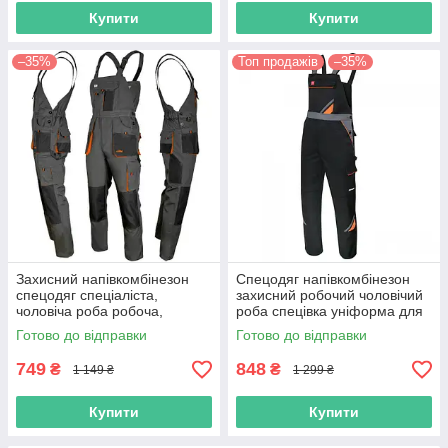
Купити
Купити
–35%
Топ продажів
–35%
Захисний напівкомбінезон
Спецодяг напівкомбінезон
спецодяг спеціаліста,
захисний робочий чоловічий
чоловіча роба робоча,
роба спецівка уніформа для
уніформа повсякденна,
робітників польша
Готово до відправки
Готово до відправки
польша
749
848
₴
₴
1 149 ₴
1 299 ₴
Купити
Купити