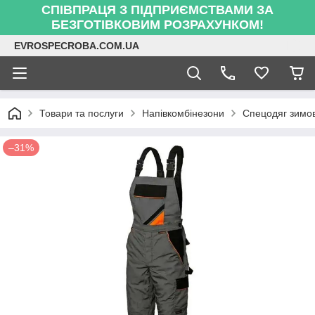
СПІВПРАЦЯ З ПІДПРИЄМСТВАМИ ЗА
БЕЗГОТІВКОВИМ РОЗРАХУНКОМ!
EVROSPECROBA.COM.UA
Товари та послуги
Напівкомбінезони
Спецодяг зимов
–31%