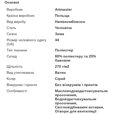
Основні
Виробник
Artmaster
Країна виробник
Польща
Вид виробу
Напівкомбінезон
Стать
Чоловіча
Сезон
Зима
Розмір чоловічого одягу
44
(UA)
Тип тканини
Поліестер
Склад
80% поліестеру та 20%
бавовни
Щільність
270 г/м2
Вид утеплювача
Ватин
Колір
Сірий
Візерунки і принти
Без візерунків і принтів
Особливості
Масловодовідштовхувальне
просочення,
Водовідштовхувальне
просочення,
Світловідбиваючі вставки,
Отвори для вентиляції