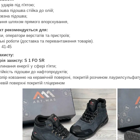
я ударів під п'ятою;
ошва підошва стійка до олій;
овзна підошва;
ання шляхом прямого впорскування,
кт рекомендується для:
ки, оператори верстатів та пристроїв;
ькі роботи (доставка та перевантаження товарів).
: 41-45
ахисту:
рія захисту: S 1 FO SR
глинання енергії у сфері п'яти;
тійкість підошви до нафтопродуктів;
 опір ковзанню на керамічній поверхні, покритій розчином лаурилсульфату
левій поверхні покритій гліцерином