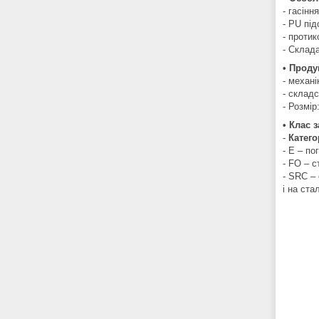
- гасінн
- PU під
- протик
- Склад
• Проду
- механі
- складс
- Розмір
• Клас з
-
Катего
- E – по
- FO – с
- SRC –
і на ста