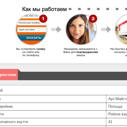
еристики
ні
к
Арт-Майст
иробник
Польща
тя
Робоче вз
оловічого взуття
41