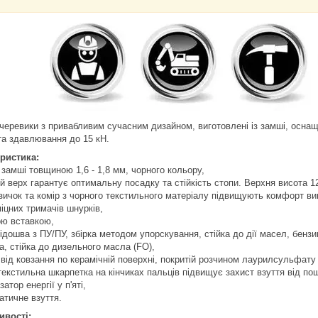
 черевики з привабливим сучасним дизайном, виготовлені із замші, осна
та здавлювання до 15 кН.
ристика:
з замші товщиною 1,6 - 1,8 мм, чорного кольору,
й верх гарантує оптимальну посадку та стійкість стопи. Верхня висота 1
язичок та комір з чорного текстильного матеріалу підвищують комфорт ви
міцних тримачів шнурків,
ою вставкою,
підошва з ПУ/ПУ, збірка методом упорскування, стійка до дії масел, бензи
а, стійка до дизельного масла (FO),
 від ковзання по керамічній поверхні, покритій розчином лаурилсульфату 
 текстильна шкарпетка на кінчиках пальців підвищує захист взуття від п
затор енергії у п'яті,
атичне взуття.
ивості: