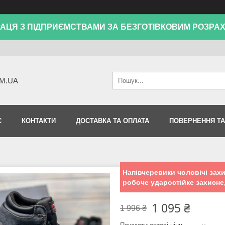
АЦЯ З ПІДПРИЄМСТВАМИ ЗА БЕЗГОТІВКОВИМ РОЗРА
M.UA
С
КОНТАКТИ
ДОСТАВКА ТА ОПЛАТА
ПОВЕРНЕННЯ ТА
Напівчеревики чоловічі захи
робоче ударостійке захисне
1 095 ₴
1 996 ₴