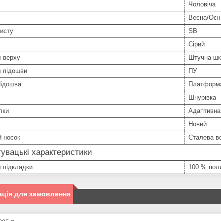
Чоловіча
Весна/Осі
исту
SB
Сірий
л верху
Штучна шк
л підошви
ПУ
Підошва
Платформ
Шнурівка
лки
Адаптивна
Новий
й носок
Сталева в
увацькі характеристики
 підкладки
100 % пол
ція для замовлення