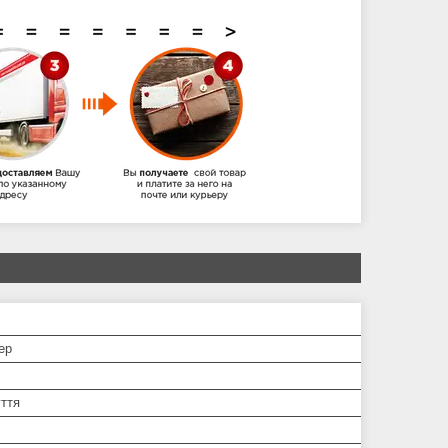
ер
уття