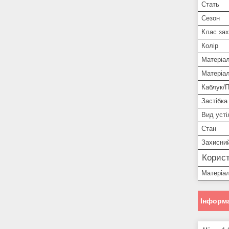
Стать
Сезон
Клас зах
Колір
Матеріа
Матеріа
Каблук/
Застібка
Вид усті
Стан
Захисни
Корист
Матеріал
Інформа