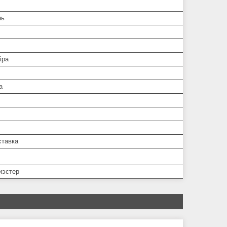
нь
іра
а
ставка
иэстер