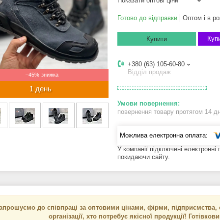
Показати оптові ціни
Готово до відправки
Оптом і в ро
Купи
Купити
+380 (63) 105-60-80
Відділ продаж
–45%
1 день
повернення товару протягом 14 д
У компанії підключені електронні
покидаючи сайту.
апрошуємо до співпраці за оптовими цінами, фірми, підприємства, с
організації, хто потребує якісної продукції! Готівков