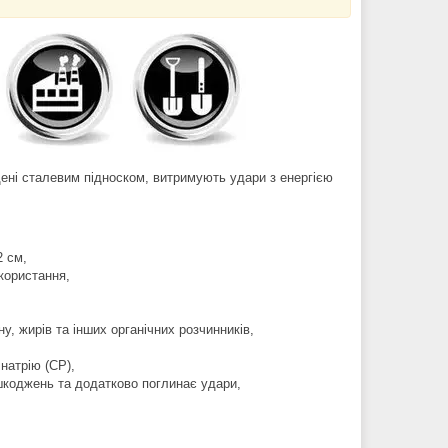
щені сталевим підноском, витримують удари з енергією
2 см,
користання,
ну, жирів та інших органічних розчинників,
натрію (СР),
ошкоджень та додатково поглинає удари,