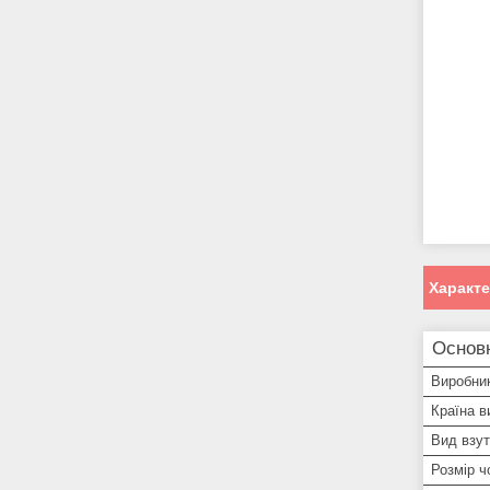
Характ
Основ
Виробни
Країна в
Вид взут
Розмір ч