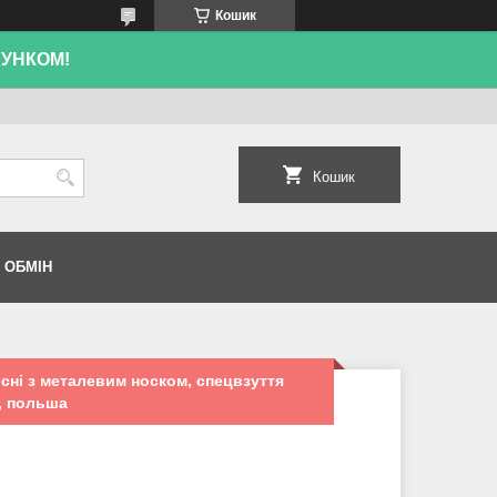
Кошик
ХУНКОМ!
Кошик
 ОБМІН
сні з металевим носком, спецвзуття
, польша