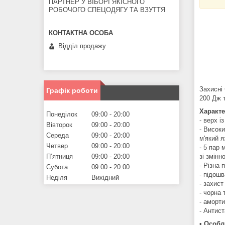
ПАРТНЕР У ВІБОРІ ЯКІСНОГО
РОБОЧОГО СПЕЦОДЯГУ ТА ВЗУТТЯ
Відділ продажу
Захисні
Графік роботи
200 Дж 
Характе
Понеділок
09:00
20:00
- верх і
Вівторок
09:00
20:00
- Високи
Середа
09:00
20:00
м'який 
Четвер
09:00
20:00
- 5 пар 
зі змінн
Пʼятниця
09:00
20:00
- Різна 
Субота
09:00
20:00
- підошв
Неділя
Вихідний
- захист
- чорна
- аморти
- Антист
• Особл