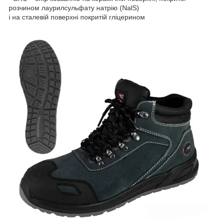
розчином лаурилсульфату натрію (NalS)
і на сталевій поверхні покритій гліцерином