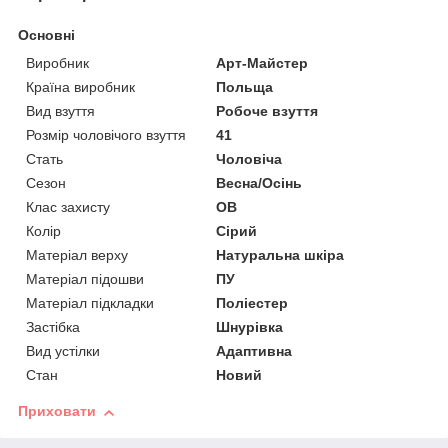
Основні
Виробник
Арт-Майстер
Країна виробник
Польща
Вид взуття
Робоче взуття
Розмір чоловічого взуття
41
Стать
Чоловіча
Сезон
Весна/Осінь
Клас захисту
OB
Колір
Сірий
Матеріал верху
Натуральна шкіра
Матеріал підошви
ПУ
Матеріал підкладки
Поліестер
Застібка
Шнурівка
Вид устілки
Адаптивна
Стан
Новий
Приховати