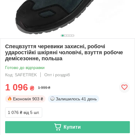
Спецвзуття черевики захисні, робочі
ударостійкі шкіряні чоловічі, взуття робоче
демісезонне, польша
Готово до відправки
Код: SAFETREK
Опт і роздріб
1 096
₴
1 999 ₴
Економія
903 ₴
Залишилось
41 день
1 076 ₴
від 5 шт.
Купити