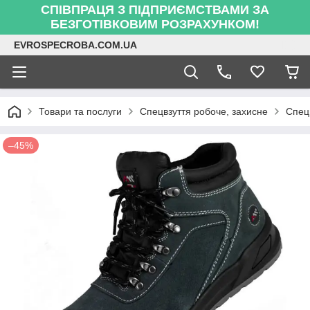
СПІВПРАЦЯ З ПІДПРИЄМСТВАМИ ЗА
БЕЗГОТІВКОВИМ РОЗРАХУНКОМ!
EVROSPECROBA.COM.UA
Товари та послуги
Спецвзуття робоче, захисне
Спецв
–45%