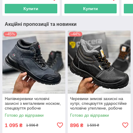
пол
Купити
Купити
Акційні пропозиції та новинки
–45%
–44%
Напівчеревики чоловічі
Черевики зимові захисні на
захисні з металевим носком,
хутрі, спецвзуття ударостійке
спецвзуття робоче
чоловіче утеплене, робоче
ударостійке захисне, польша
взуття метал носок, польша
Готово до відправки
Готово до відправки
1 095
896
₴
₴
1 996 ₴
1 599 ₴