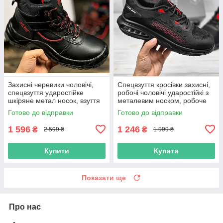
Захисні черевики чоловічі,
Спецвзуття кросівки захисні,
спецвзуття ударостійке
робочі чоловічі ударостійкі з
шкіряне метал носок, взуття
металевим носком, робоче
робоча польша
взуття повсякденне
Готово до відправки
Готово до відправки
1 596
1 246
₴
₴
2 599 ₴
1 999 ₴
Купити
Купити
Показати ще
Про нас