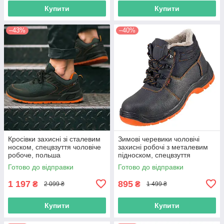
Купити
Купити
–43%
–40%
Кросівки захисні зі сталевим
Зимові черевики чоловічі
носком, спецвзуття чоловіче
захисні робочі з металевим
робоче, польша
підноском, спецвзуття
шкіряне на хутрі утеплене
Готово до відправки
Готово до відправки
захисне, польша
1 197
895
₴
₴
2 099 ₴
1 499 ₴
Купити
Купити