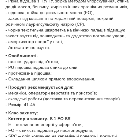
- Різна підошва з ПУ/ПУ, збірка методом упорскування, стійка
до дії масел, бензину, жирів та інших органічних розчинників,
- підошва, стійка до дизельного масла (FO),
- захист від ковзання по керамічній поверхні, покритій
розчином лаурилсульфату натрію (СР),
- чорна текстильна шкарпетка на кінчиках пальців підвищує
захист взуття від пошкоджень та додатково поглинає удари,
- амортизатор енергії у п'яті,
- Антистатичне взуття.
• Особливості:
- гасіння ударів під п'ятою;
- PU підошва підошва стійка до олій;
- протиковзна підошва;
- Складання шляхом прямого впорскування,
• Продукт рекомендується для:
- механіки, оператори верстатів та пристроїв;
- складські роботи (доставка та перевантаження товарів).
- Розмір: 41-45
• Клас захисту:
-
Категорія захисту: S 1 FO SR
- E – поглинання енергії у сфері п'яти;
- FO – стійкість підошви до нафтопродуктів;
- SRC – опір ковзанню на керамічній поверхні, покритій