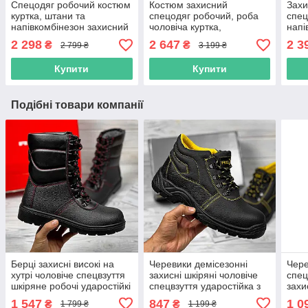
Спецодяг робочий костюм
Костюм захисний
Захи
куртка, штани та
спецодяг робочий, роба
спец
напівкомбінезон захисний
чоловіча куртка,
напі
чоловічий комплект
напівкомбінезон та
роба
2 298
2 647
2 3
₴
₴
2 799 ₴
3 199 ₴
спецівка польша
черевики, демісезонна
спец
уніформа
Купити
Купити
Подібні товари компанії
Берці захисні високі на
Черевики демісезонні
Чере
хутрі чоловіче спецвзуття
захисні шкіряні чоловіче
спец
шкіряне робочі ударостійкі
спецвзуття ударостійка з
захи
міцні робоче взуття
металевим підноском
демі
1 547
847
1 0
₴
₴
1 799 ₴
1 199 ₴
польша reis
робочі польша reis
прац