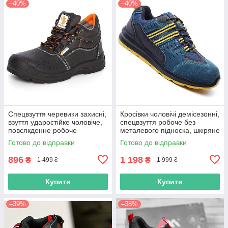
–40%
–40%
Спецвзуття черевики захисні,
Кросівки чоловічі демісезонні,
взуття ударостійке чоловіче,
спецвзуття робоче без
повсякденне робоче
металевого підноска, шкіряне
спецування метал носок,
захисне повсякденне,
Готово до відправки
Готово до відправки
польша
польша
896
1 198
₴
₴
1 499 ₴
1 999 ₴
Купити
Купити
–39%
–38%