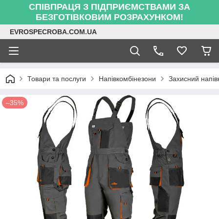
СПІВПРАЦЯ З ПІДПРИЄМСТВАМИ ЗА
БЕЗГОТІВКОВИМ РОЗРАХУНКОМ!
EVROSPECROBA.COM.UA
Товари та послуги
Напівкомбінезони
Захисний напів
–35%