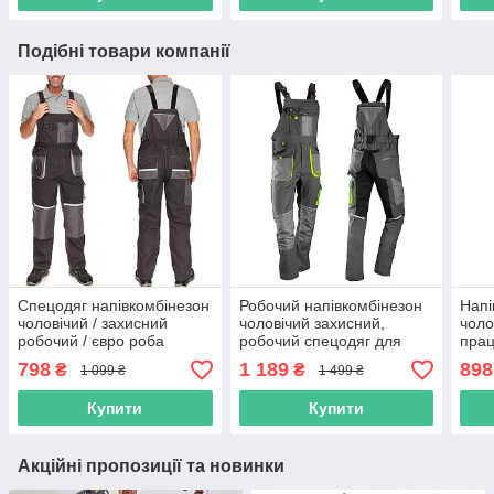
Подібні товари компанії
Спецодяг напівкомбінезон
Робочий напівкомбінезон
Напі
чоловічий / захисний
чоловічий захисний,
чоло
робочий / євро роба
робочий спецодяг для
прац
уніформа для робочих /
працівника, чоловіча роба
спец
798
1 189
898
₴
₴
1 099 ₴
1 499 ₴
спецівка польша
спецівка, польша
пол
Купити
Купити
Акційні пропозиції та новинки