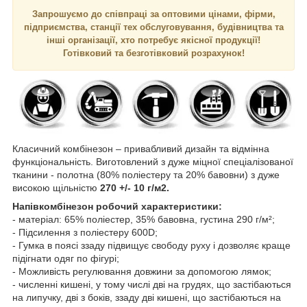
Запрошуємо до співпраці за оптовими цінами, фірми,
підприємства, станції тех обслуговування, будівництва та
інші організації, хто потребує якісної продукції!
Готівковий та безготівковий розрахунок!
Класичний комбінезон – привабливий дизайн та відмінна
функціональність. Виготовлений з дуже міцної спеціалізованої
тканини - полотна (80% поліестеру та 20% бавовни) з дуже
високою щільністю
270 +/- 10 г/м2.
Напівкомбінезон робочий характеристики:
- матеріал: 65% поліестер, 35% бавовна, густина 290 г/м²;
- Підсилення з поліестеру 600D;
- Гумка в поясі ззаду підвищує свободу руху і дозволяє краще
підігнати одяг по фігурі;
- Можливість регулювання довжини за допомогою лямок;
- численні кишені, у тому числі дві на грудях, що застібаються
на липучку, дві з боків, ззаду дві кишені, що застібаються на