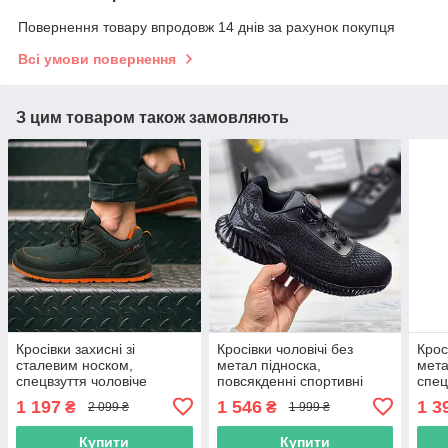
Повернення товару впродовж 14 днів за рахунок покупця
Всі умови повернення
З цим товаром також замовляють
Кросівки захисні зі
Кросівки чоловічі без
Крос
сталевим носком,
метал підноска,
мета
спецвзуття чоловіче
повсякденні спортивні
спец
робоче, польша
система шнурівки spinon,
робо
1 197
1 546
1 3
₴
₴
2 099 ₴
1 999 ₴
чоловіче взуття міське,
urge
польша
Купити
Купити