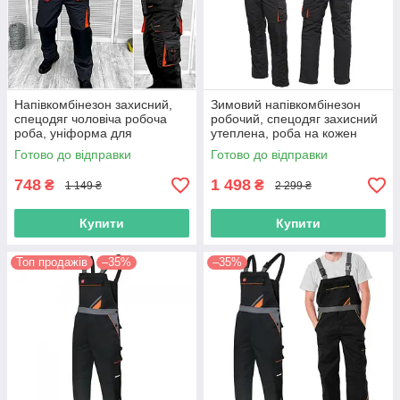
Напівкомбінезон захисний,
Зимовий напівкомбінезон
спецодяг чоловіча робоча
робочий, спецодяг захисний
роба, уніформа для
утеплена, роба на кожен
робітників, спецівка євро
день спецівка для працівників
Готово до відправки
Готово до відправки
польша
польща
748
1 498
₴
₴
1 149 ₴
2 299 ₴
Купити
Купити
Топ продажів
–35%
–35%