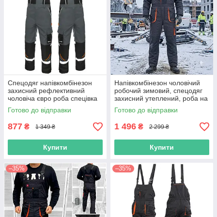
Спецодяг напівкомбінезон
Напівкомбінезон чоловічий
захисний рефлективний
робочий зимовий, спецодяг
чоловіча євро роба спецівка
захисний утеплений, роба на
робоча уніформа одяг
кожен день, польша
Готово до відправки
Готово до відправки
польша
877
1 496
₴
₴
1 349 ₴
2 299 ₴
Купити
Купити
–35%
–35%