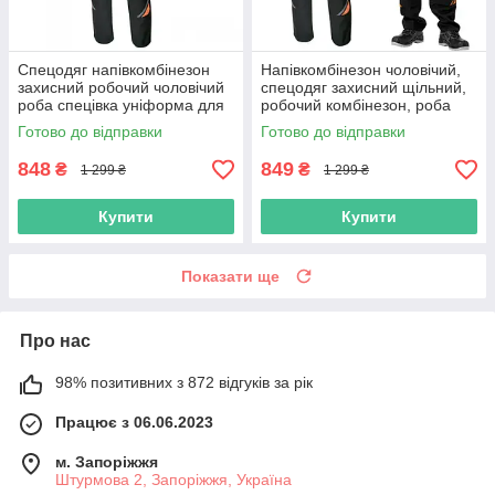
Спецодяг напівкомбінезон
Напівкомбінезон чоловічий,
захисний робочий чоловічий
спецодяг захисний щільний,
роба спецівка уніформа для
робочий комбінезон, роба
робітників польша
спецівка для робітників,
Готово до відправки
Готово до відправки
польша
848
849
₴
₴
1 299 ₴
1 299 ₴
Купити
Купити
Показати ще
Про нас
98% позитивних з 872 відгуків за рік
Працює з 06.06.2023
м. Запоріжжя
Штурмова 2, Запоріжжя, Україна