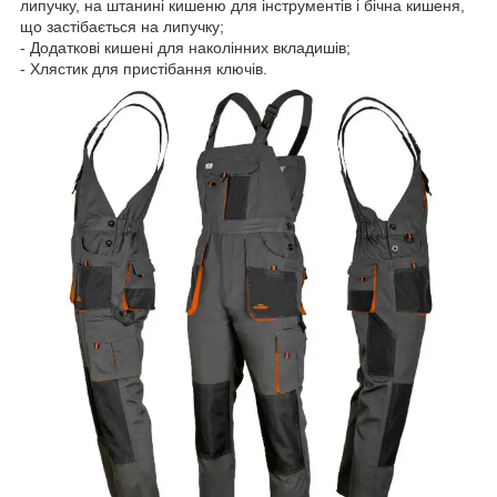
липучку, на штанині кишеню для інструментів і бічна кишеня,
що застібається на липучку;
- Додаткові кишені для наколінних вкладишів;
- Хлястик для пристібання ключів.