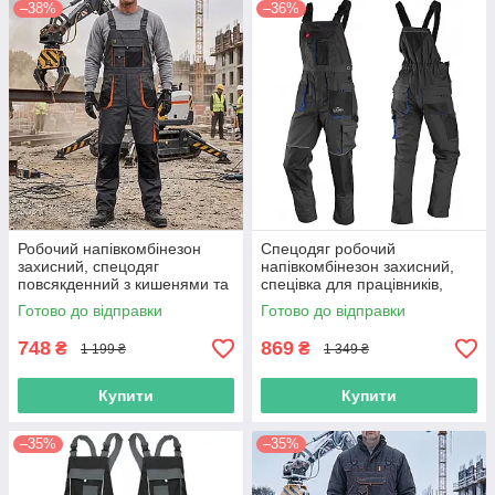
–38%
–36%
Робочий напівкомбінезон
Спецодяг робочий
захисний, спецодяг
напівкомбінезон захисний,
повсякденний з кишенями та
спецівка для працівників,
петлями, роба чоловіча
роба уніформа спеціаліста,
Готово до відправки
Готово до відправки
функціональна, польша reis
польша
748
869
₴
₴
1 199 ₴
1 349 ₴
Купити
Купити
–35%
–35%