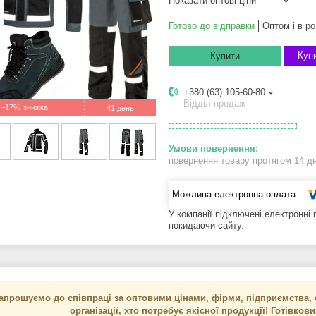
Показати оптові ціни
Готово до відправки
Оптом і в ро
Купи
Купити
+380 (63) 105-60-80
Відділ продаж
–17%
41 день
повернення товару протягом 14 д
У компанії підключені електронні
покидаючи сайту.
апрошуємо до співпраці за оптовими цінами, фірми, підприємства, с
організації, хто потребує якісної продукції! Готівков