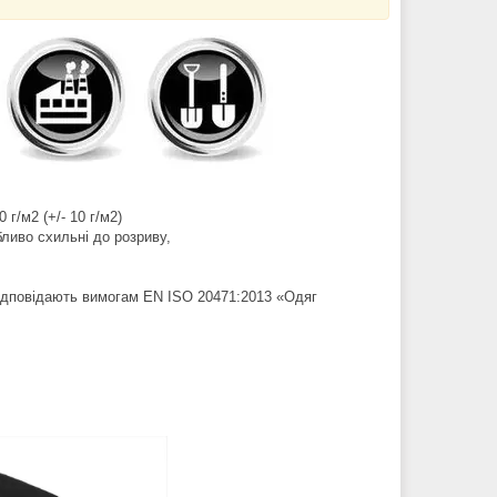
г/м2 (+/- 10 г/м2)
бливо схильні до розриву,
 відповідають вимогам EN ISO 20471:2013 «Одяг