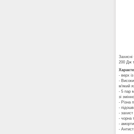
Захисні
200 Дж 
Характе
- верх і
- Високи
м'який 
- 5 пар 
зі змінн
- Різна 
- підошв
- захист
- чорна
- аморти
- Антист