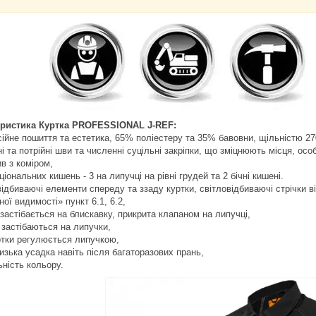
еристика Куртка PROFESSIONAL J-REF:
ійне пошиття та естетика, 65% поліестеру та 35% бавовни, щільністю 270 
ні та потрійні шви та численні суцільні закріпки, що зміцнюють місця, осо
ив з коміром,
ціональних кишень - 3 на липучці на рівні грудей та 2 бічні кишені.
овідбиваючі елементи спереду та ззаду куртки, світловідбиваючі стрічки
ої видимості» пункт 6.1, 6.2,
 застібається на блискавку, прикрита клапаном на липучці,
 застібаються на липучки,
уртки регулюється липучкою,
изька усадка навіть після багаторазових прань,
ьність кольору.