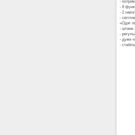
- потрій
- 8 фун
- 2 нако
- світло
«Одяг пі
- штани
- регул
- дуже н
- стабіл