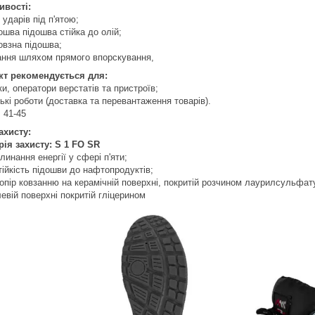
ивості:
я ударів під п'ятою;
ошва підошва стійка до олій;
овзна підошва;
ання шляхом прямого впорскування,
кт рекомендується для:
ки, оператори верстатів та пристроїв;
ькі роботи (доставка та перевантаження товарів).
: 41-45
ахисту:
рія захисту: S 1 FO SR
глинання енергії у сфері п'яти;
тійкість підошви до нафтопродуктів;
 опір ковзанню на керамічній поверхні, покритій розчином лаурилсульфату
левій поверхні покритій гліцерином