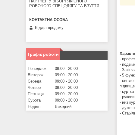
ПАРТНЕР У ВІБОРІ ЯКІСНОГО
РОБОЧОГО СПЕЦОДЯГУ ТА ВЗУТТЯ
Відділ продажу
Характ
Графік роботи
- профес
- подвій
Понеділок
09:00
20:00
- Закінч
Вівторок
09:00
20:00
- 5 функ
- світл
Середа
09:00
20:00
підвищен
Четвер
09:00
20:00
- куртка
Пʼятниця
09:00
20:00
- рукави
Субота
09:00
20:00
- низ к
Неділя
Вихідний
- дуже н
- Стабіл