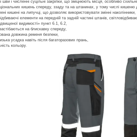
ні шви і численні суцільні закріпки, що зміцнюють місця, особливо схильн
кціональних кишень спереду, ззаду та на штанинах, у тому числі кишеню д
лені кишені на липучці, що дозволяє використовувати змінні наколінники,
відбиваючі елементи на передній та задній частині штанів, світловідбив
двищеної видимості» пункт 6.1, 6.2,
 застібаються на блискавку спереду,
ьована довжина ременя безпеки,
изька усадка навіть після багаторазових прань,
ьність кольору.