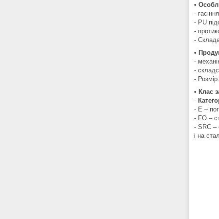
• Особл
- гасінн
- PU під
- протик
- Склад
• Проду
- механі
- складс
- Розмір
• Клас з
-
Катего
- E – по
- FO – с
- SRC –
і на ста