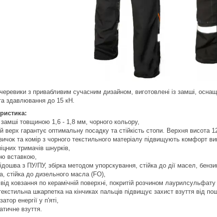
 черевики з привабливим сучасним дизайном, виготовлені із замші, осна
та здавлювання до 15 кН.
ристика:
з замші товщиною 1,6 - 1,8 мм, чорного кольору,
й верх гарантує оптимальну посадку та стійкість стопи. Верхня висота 1
язичок та комір з чорного текстильного матеріалу підвищують комфорт ви
міцних тримачів шнурків,
ою вставкою,
підошва з ПУ/ПУ, збірка методом упорскування, стійка до дії масел, бензи
а, стійка до дизельного масла (FO),
 від ковзання по керамічній поверхні, покритій розчином лаурилсульфату 
 текстильна шкарпетка на кінчиках пальців підвищує захист взуття від п
затор енергії у п'яті,
атичне взуття.