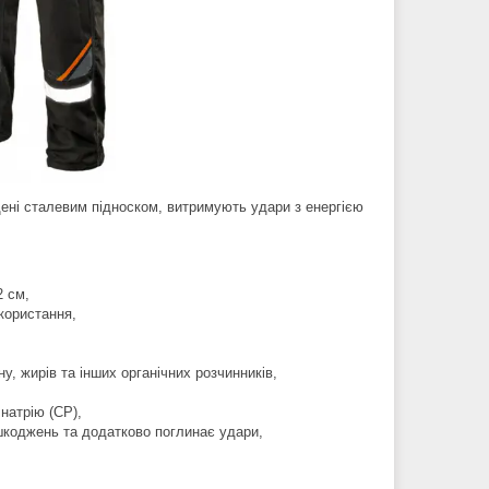
щені сталевим підноском, витримують удари з енергією
2 см,
користання,
ну, жирів та інших органічних розчинників,
натрію (СР),
ошкоджень та додатково поглинає удари,