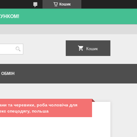
Кошик
ХУНКОМ!
Кошик
 ОБМІН
ани та черевики, роба чоловіча для
екс спецодягу, польша