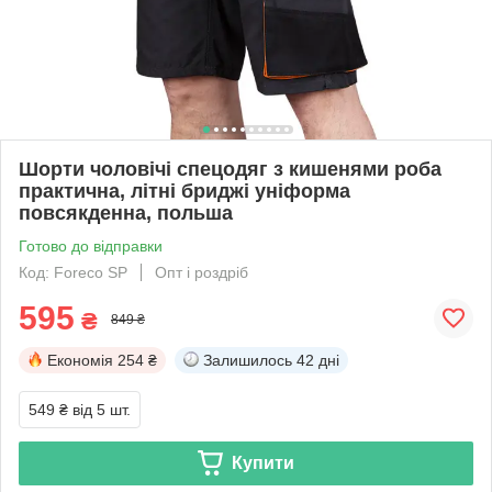
Шорти чоловічі спецодяг з кишенями роба
практична, літні бриджі уніформа
повсякденна, польша
Готово до відправки
Код: Foreco SP
Опт і роздріб
595
₴
849 ₴
Економія
254 ₴
Залишилось
42 дні
549 ₴
від 5 шт.
Купити