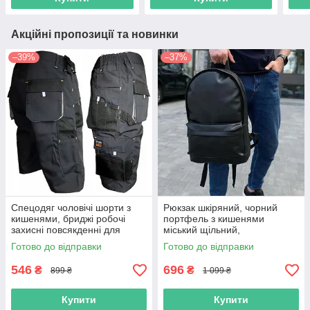
Акційні пропозиції та новинки
–39%
–37%
Спецодяг чоловічі шорти з
Рюкзак шкіряний, чорний
кишенями, бриджі робочі
портфель з кишенями
захисні повсякденні для
міський щільний,
працівників, уніформа якість
повсякденний стильний
Готово до відправки
Готово до відправки
ранець
546
696
₴
₴
899 ₴
1 099 ₴
Купити
Купити