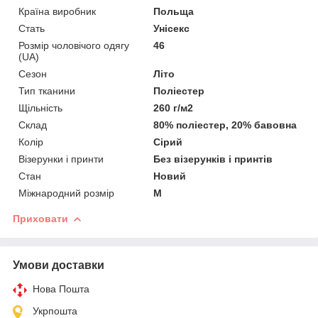
Країна виробник
Польща
Стать
Унісекс
Розмір чоловічого одягу
46
(UA)
Сезон
Літо
Тип тканини
Поліестер
Щільність
260 г/м2
Склад
80% поліестер, 20% бавовна
Колір
Сірий
Візерунки і принти
Без візерунків і принтів
Стан
Новий
Міжнародний розмір
M
Приховати
Умови доставки
Нова Пошта
Укрпошта