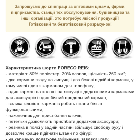
Запрошуємо до співпраці за оптовими цінами, фірми,
підприємства, станції тех обслуговування, будівництва та
інші організації, хто потребує якісної продукції!
Готівковий та безготівковий розрахунок!
Характеристика шорти FORECO REIS:
- матеріал: 80% поліестер, 20% хлопок, щільність 260 г/м²;
- два кармани ззаду на липучці і два бокові підвійні кармани, у
тому числі один з карманом для телефону;
- один карман на холоші на липучці з додатковими карманами
для аксесуарів і один бічний продольний карман;
- велика кількість карманів робить штани більш
функціональними;
- наконечник для пристібання ключів;
- петельки дозволяють пристібати додаткові аксесуари;
- резинка в поясі у задній частині збільшує свободу руху і
дозволяє краще підігнати штани по фігурі;
- на карманах додаткове зміцнення, завдяки чому