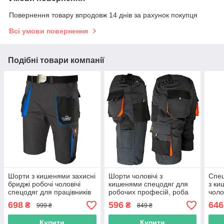
Повернення товару впродовж 14 днів за рахунок покупця
Всі умови повернення
Подібні товари компанії
Шорти з кишенями захисні
Шорти чоловічі з
Спец
бриджі робочі чоловічі
кишенями спецодяг для
з ки
спецодяг для працівників
робочих професій, роба
чоло
чоловіча роба уніформа
практична уніформа
повс
698
596
646
₴
₴
999 ₴
849 ₴
польша
повсякденна, польша
прац
якіс
Купити
Купити