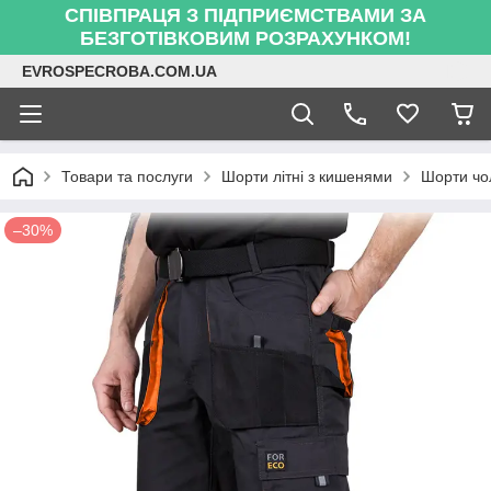
СПІВПРАЦЯ З ПІДПРИЄМСТВАМИ ЗА
БЕЗГОТІВКОВИМ РОЗРАХУНКОМ!
EVROSPECROBA.COM.UA
Товари та послуги
Шорти літні з кишенями
Шорти чол
–30%