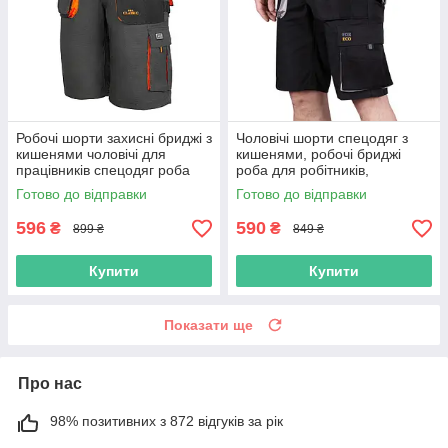
Робочі шорти захисні бриджі з
Чоловічі шорти спецодяг з
кишенями чоловічі для
кишенями, робочі бриджі
працівників спецодяг роба
роба для робітників,
уніформа польша
практична уніформа на
Готово до відправки
Готово до відправки
кожен день, польша
596
590
₴
₴
899 ₴
849 ₴
Купити
Купити
Показати ще
Про нас
98% позитивних з 872 відгуків за рік