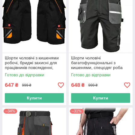
Шорти чоловічі з кишенями
Шорти чоловічі
робочі, бриджі захисні для
багатофункціональні з
працівників повсякденні,
кишенями, спецодяг роба
спецодяг уніформа польша
уніформа, бриджі робочі
Готово до відправки
Готово до відправки
захисні, польша
647
648
₴
₴
999 ₴
999 ₴
Купити
Купити
–34%
–31%