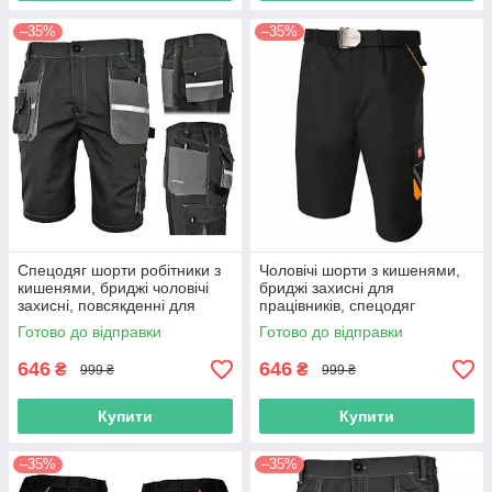
–35%
–35%
Спецодяг шорти робітники з
Чоловічі шорти з кишенями,
кишенями, бриджі чоловічі
бриджі захисні для
захисні, повсякденні для
працівників, спецодяг
працівників, уніформа якісна,
уніформа, польша
Готово до відправки
Готово до відправки
роба польша
646
646
₴
₴
999 ₴
999 ₴
Купити
Купити
–35%
–35%